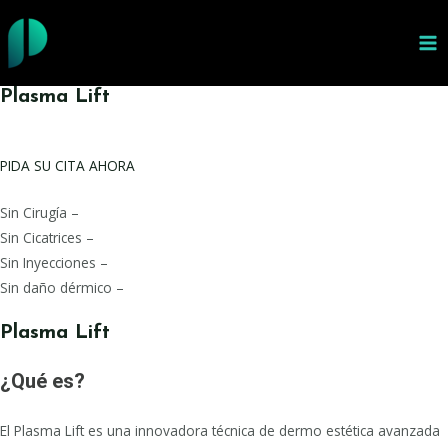
Ir
al
MA
contenido
ME
Plasma Lift
PIDA SU CITA AHORA
Sin Cirugía –
Sin Cicatrices –
Sin Inyecciones –
Sin daño dérmico –
Plasma Lift
¿Qué es?
El Plasma Lift es una innovadora técnica de dermo estética avanzada