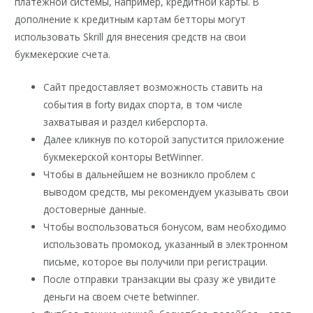
платежной системы, например, кредитной карты. В
дополнение к кредитным картам бетторы могут
использовать Skrill для внесения средств на свои
букмекерские счета.
Сайт предоставляет возможность ставить на
события в forty видах спорта, в том числе
захватывая и раздел киберспорта.
Далее кликнув по которой запустится приложение
букмекерской конторы BetWinner.
Чтобы в дальнейшем не возникло проблем с
выводом средств, мы рекомендуем указывать свои
достоверные данные.
Чтобы воспользоваться бонусом, вам необходимо
использовать промокод, указанный в электронном
письме, которое вы получили при регистрации.
После отправки транзакции вы сразу же увидите
деньги на своем счете betwinner.