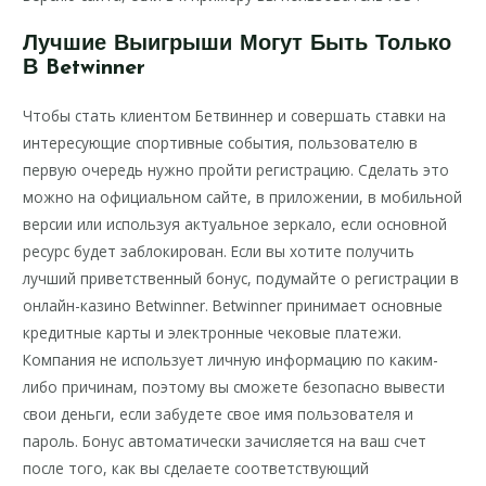
Лучшие Выигрыши Могут Быть Только
В Betwinner
Чтобы стать клиентом Бетвиннер и совершать ставки на
интересующие спортивные события, пользователю в
первую очередь нужно пройти регистрацию. Сделать это
можно на официальном сайте, в приложении, в мобильной
версии или используя актуальное зеркало, если основной
ресурс будет заблокирован. Если вы хотите получить
лучший приветственный бонус, подумайте о регистрации в
онлайн-казино Betwinner. Betwinner принимает основные
кредитные карты и электронные чековые платежи.
Компания не использует личную информацию по каким-
либо причинам, поэтому вы сможете безопасно вывести
свои деньги, если забудете свое имя пользователя и
пароль. Бонус автоматически зачисляется на ваш счет
после того, как вы сделаете соответствующий