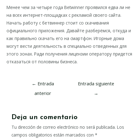
Менее чем за четыре года Betwinner проявился едва ли не
на всех интернет-площадках с рекламой своего сайта.
Начать работу с бетвиннер стоит со скачивания
официального приложения. Давайте разберёмся, откуда и
как правильно скачать его на смартфон. Игорные дома
могут вести деятельность в специально отведенных для
этого зонах. Ради получения лицензии оператору придется
отказаться от половины бизнеса.
Navegación
←
Entrada
Entrada siguiente
de
anterior
→
entradas
Deja un comentario
Tu dirección de correo electrónico no será publicada.
Los
campos obligatorios están marcados con
*