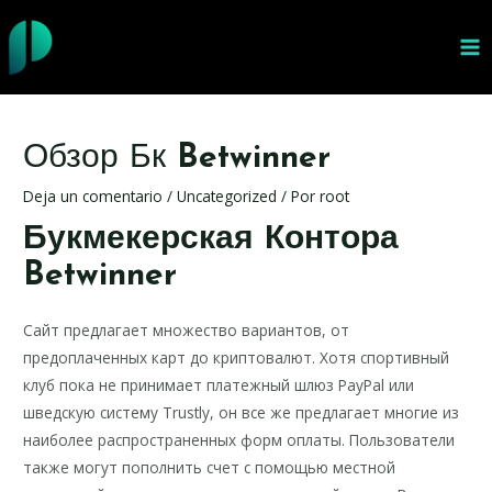
Ir
al
MA
contenido
ME
Обзор Бк Betwinner
Deja un comentario
/
Uncategorized
/ Por
root
Букмекерская Контора
Betwinner
Сайт предлагает множество вариантов, от
предоплаченных карт до криптовалют. Хотя спортивный
клуб пока не принимает платежный шлюз PayPal или
шведскую систему Trustly, он все же предлагает многие из
наиболее распространенных форм оплаты. Пользователи
также могут пополнить счет с помощью местной