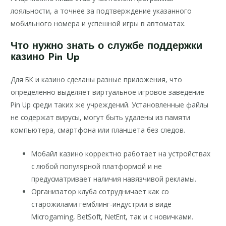
лояльности, а точнее за подтверждение указанного
мобильного номера и успешной игры в автоматах.
Что нужно знать о службе поддержки
казино Pin Up
Для БК и казино сделаны разные приложения, что
определенно выделяет виртуальное игровое заведение
Pin Up среди таких же учреждений. Установленные файлы
не содержат вирусы, могут быть удалены из памяти
компьютера, смартфона или планшета без следов.
Мобайл казино корректно работает на устройствах
с любой популярной платформой и не
предусматривает наличия навязчивой рекламы.
Организатор клуба сотрудничает как со
старожилами гемблинг-индустрии в виде
Microgaming, BetSoft, NetEnt, так и с новичками.