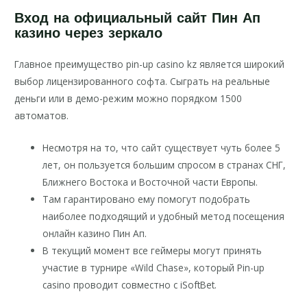
Вход на официальный сайт Пин Ап
казино через зеркало
Главное преимущество pin-up casino kz является широкий
выбор лицензированного софта. Сыграть на реальные
деньги или в демо-режим можно порядком 1500
автоматов.
Несмотря на то, что сайт существует чуть более 5
лет, он пользуется большим спросом в странах СНГ,
Ближнего Востока и Восточной части Европы.
Там гарантировано ему помогут подобрать
наиболее подходящий и удобный метод посещения
онлайн казино Пин Ап.
В текущий момент все геймеры могут принять
участие в турнире «Wild Chase», который Pin-up
casino проводит совместно с iSoftBet.