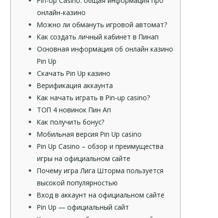
Pin-Up Casino: общая информация про
онлайн-казино
Можно ли обмануть игровой автомат?
Как создать личный кабинет в Пинап
Основная информация об онлайн казино
Pin Up
Скачать Pin Up казино
Верификация аккаунта
Как начать играть в Pin-up casino?
ТОП 4 новинок Пин Ап
Как получить бонус?
Мобильная версия Pin Up casino
Pin Up Casino – обзор и преимущества
игры на официальном сайте
Почему игра Лига Шторма пользуется
высокой популярностью
Вход в аккаунт на официальном сайте
Pin Up — официальный сайт