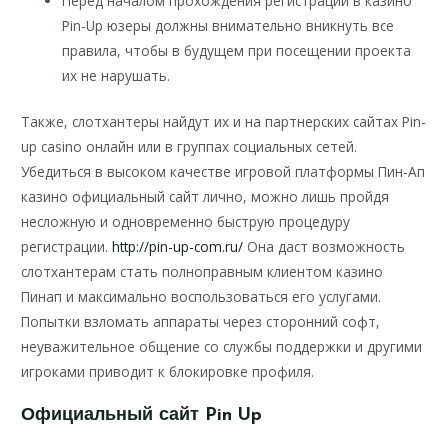
Перед началом прохождения регистрации в казино
Pin-Up юзеры должны внимательно вникнуть все
правила, чтобы в будущем при посещении проекта
их не нарушать.
Также, слотхантеры найдут их и на партнерских сайтах Pin-
up casino онлайн или в группах социальных сетей.
Убедиться в высоком качестве игровой платформы Пин-Ап
казино официальный сайт лично, можно лишь пройдя
несложную и одновременно быструю процедуру
регистрации.
http://pin-up-com.ru/
Она даст возможность
слотхантерам стать полноправным клиентом казино
Пинап и максимально воспользоваться его услугами.
Попытки взломать аппараты через сторонний софт,
неуважительное общение со службы поддержки и другими
игроками приводит к блокировке профиля.
Официальный сайт Pin Up