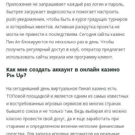
Приложение не запрашивает каждый раз логин и пароль,
быстрее загружает видеослоты и помогает настроить
push-уведомления, чтобы быть в курсе грядущих турниров
и лотерейных ивентов. Активная раскрутка проекта не
могла не привести к последствиям. Сегодня сайты казино
Пин Ап блокируются по несколько раз в день. Чтобы
получить регулярный доступ в клуб, оператор предлагает
использовать сайты зеркала или программу-клиент.
Как мне создать аккаунт в онлайн казино
Pin Up?
На сегодняшний день виртуальное Пинап казино есть
ТОПовой площадкой и является одним из самых известных
и востребованных игровых сервисов во многих странах
бывшего союза и не только там. Ведь выбирая его можно
классно провести свой досуг, да и еще заработать при
старании и определенном везении неплохие финансовые
средства. Для запуска игровых автоматов на реальные