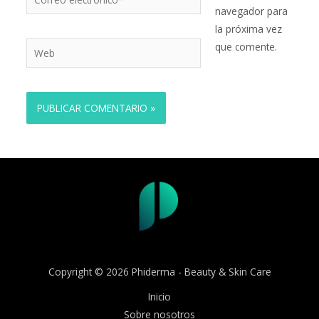
electrónico*
navegador para
la próxima vez
Web
que comente.
Copyright © 2026 Phiderma - Beauty & Skin Care
Inicio
Sobre nosotros