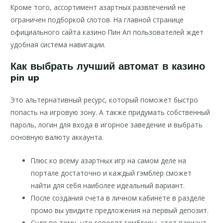
Кроме того, ассортимент азартных развлечений не
ограничен подборкой слотов. На главной странице
официального сайта казино Пин Ап пользователей ждет
удобная система навигации.
Как выбрать лучший автомат в казино
pin up
Это альтернативный ресурс, который поможет быстро
попасть на игровую зону. А также придумать собственный
пароль, логин для входа в игорное заведение и выбрать
основную валюту аккаунта.
Плюс ко всему азартных игр на самом деле на
портале достаточно и каждый гэмблер сможет
найти для себя наиболее идеальный вариант.
После создания счета в личном кабинете в разделе
промо вы увидите предложения на первый депозит.
Судя по тому, что говорят гемблеры, этот вариант