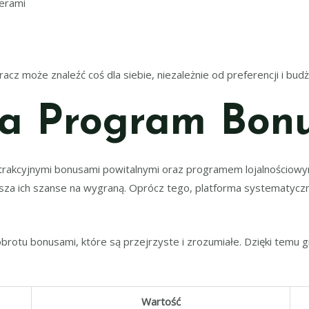
erami
cz może znaleźć coś dla siebie, niezależnie od preferencji i budż
na Program Bon
trakcyjnymi bonusami powitalnymi oraz programem lojalnościowy
za ich szanse na wygraną. Oprócz tego, platforma systematyczn
brotu bonusami, które są przejrzyste i zrozumiałe. Dzięki temu 
Wartość