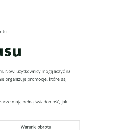
etu.
usu
m. Nowi użytkownicy mogą liczyć na
ie organizuje promocje, które są
gracze mają pełną świadomość, jak
Warunki obrotu