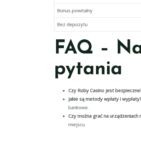
Bonus powitalny
Bez depozytu
FAQ – Na
pytania
Czy Roby Casino jest bezpieczne
Jakie są metody wpłaty i wypłaty
bankowe.
Czy można grać na urządzeniach 
miejscu.