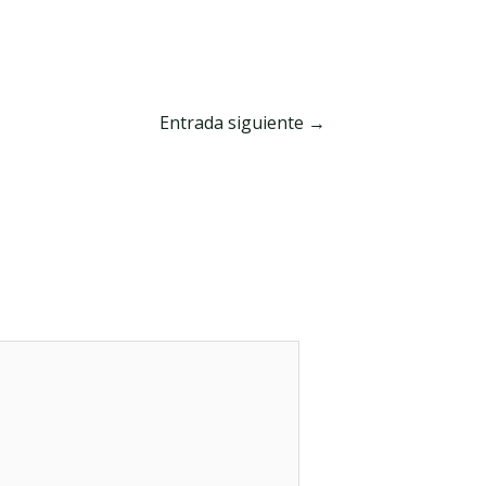
Entrada siguiente
→