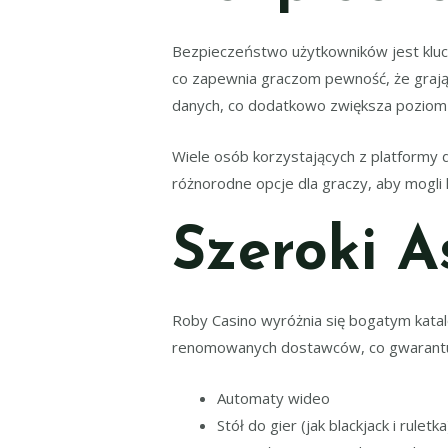
Bezpieczeństwo użytkowników jest klucz
co zapewnia graczom pewność, że grają 
danych, co dodatkowo zwiększa poziom o
Wiele osób korzystających z platformy 
różnorodne opcje dla graczy, aby mogli
Szeroki A
Roby Casino wyróżnia się bogatym katal
renomowanych dostawców, co gwarantuje
Automaty wideo
Stół do gier (jak blackjack i ruletka