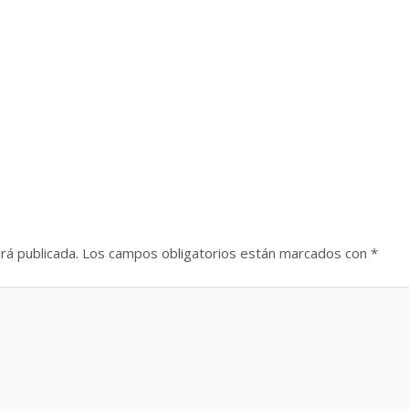
rá publicada.
Los campos obligatorios están marcados con
*