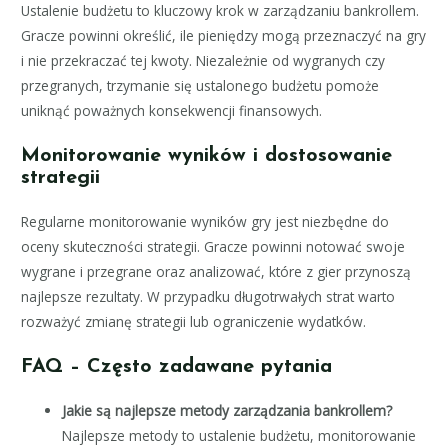
Ustalenie budżetu to kluczowy krok w zarządzaniu bankrollem.
Gracze powinni określić, ile pieniędzy mogą przeznaczyć na gry
i nie przekraczać tej kwoty. Niezależnie od wygranych czy
przegranych, trzymanie się ustalonego budżetu pomoże
uniknąć poważnych konsekwencji finansowych.
Monitorowanie wyników i dostosowanie
strategii
Regularne monitorowanie wyników gry jest niezbędne do
oceny skuteczności strategii. Gracze powinni notować swoje
wygrane i przegrane oraz analizować, które z gier przynoszą
najlepsze rezultaty. W przypadku długotrwałych strat warto
rozważyć zmianę strategii lub ograniczenie wydatków.
FAQ – Często zadawane pytania
Jakie są najlepsze metody zarządzania bankrollem?
Najlepsze metody to ustalenie budżetu, monitorowanie