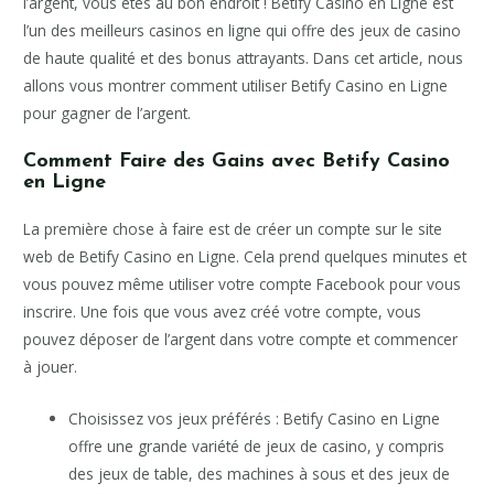
l’argent, vous êtes au bon endroit ! Betify Casino en Ligne est
l’un des meilleurs casinos en ligne qui offre des jeux de casino
de haute qualité et des bonus attrayants. Dans cet article, nous
allons vous montrer comment utiliser Betify Casino en Ligne
pour gagner de l’argent.
Comment Faire des Gains avec Betify Casino
en Ligne
La première chose à faire est de créer un compte sur le site
web de Betify Casino en Ligne. Cela prend quelques minutes et
vous pouvez même utiliser votre compte Facebook pour vous
inscrire. Une fois que vous avez créé votre compte, vous
pouvez déposer de l’argent dans votre compte et commencer
à jouer.
Choisissez vos jeux préférés : Betify Casino en Ligne
offre une grande variété de jeux de casino, y compris
des jeux de table, des machines à sous et des jeux de