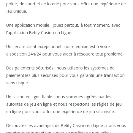
poker, de sport et de loterie pour vous offrir une expérience de
jeu unique.
Une application mobile : jouez partout, à tout moment, avec
l’application Betify Casino en Ligne.
Un service client exceptionnel : notre équipe est à votre
disposition 24h/24 pour vous aider à résoudre tout problème.
Des paiements sécurisés : nous utilisons les systèmes de
paiement les plus sécurisés pour vous garantir une transaction
sans risque.
Un casino en ligne fiable : nous sommes agréés par les
autorités de jeu en ligne et nous respectons les règles de jeu
en ligne pour vous offrir une expérience de jeu sécurisée.
Découvrez les avantages de Betify Casino en Ligne : nous vous
montrons comment vous pouvez profiter de nos offres