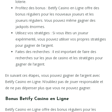
loterie.
Profitez des bonus : Betify Casino en Ligne offre des
bonus réguliers pour les nouveaux joueurs et les
joueurs réguliers. Vous pouvez même gagner des
jackpots énormes.
Utilisez vos stratégies : Si vous êtes un joueur
expérimenté, vous pouvez utiliser vos propres stratégies
pour gagner de l’argent.
Faites des recherches : Il est important de faire des
recherches sur les jeux de casino et les stratégies pour
gagner de l’argent.
En suivant ces étapes, vous pouvez gagner de l’argent avec
Betify Casino en Ligne. N’oubliez pas de jouer responsable et
de ne pas dépenser plus que vous ne pouvez gagner.
Bonus Betify Casino en Ligne
Betify Casino en Ligne offre des bonus réguliers pour les