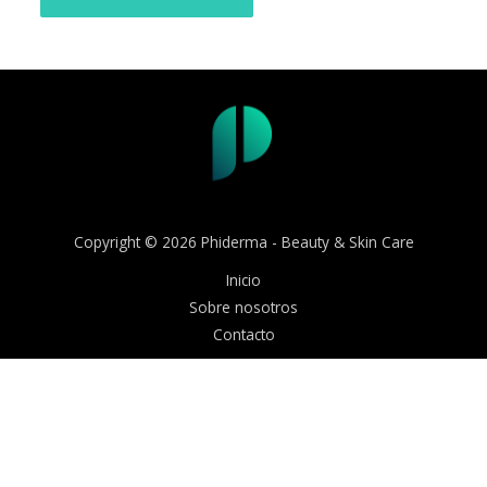
Copyright © 2026 Phiderma - Beauty & Skin Care
Inicio
Sobre nosotros
Contacto