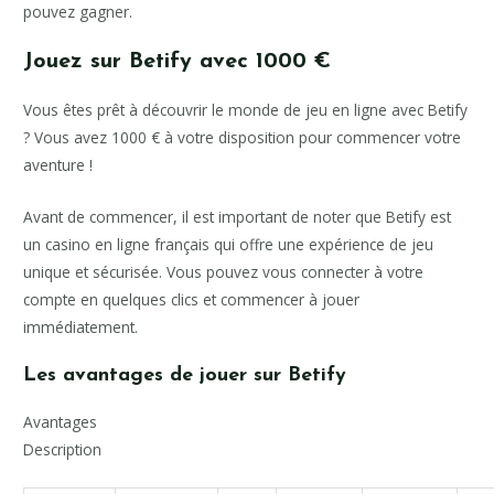
pouvez gagner.
Jouez sur Betify avec 1000 €
Vous êtes prêt à découvrir le monde de jeu en ligne avec Betify
? Vous avez 1000 € à votre disposition pour commencer votre
aventure !
Avant de commencer, il est important de noter que Betify est
un casino en ligne français qui offre une expérience de jeu
unique et sécurisée. Vous pouvez vous connecter à votre
compte en quelques clics et commencer à jouer
immédiatement.
Les avantages de jouer sur Betify
Avantages
Description