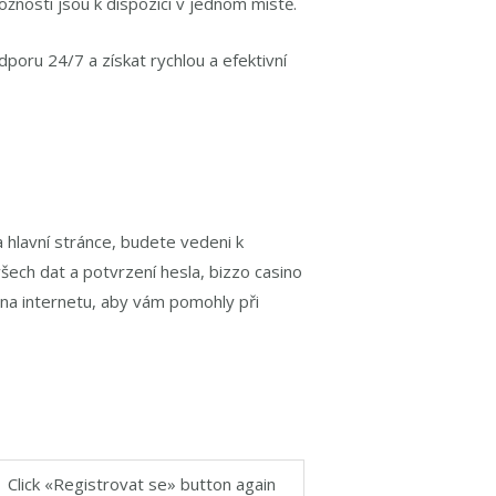
žnosti jsou k dispozici v jednom místě.
poru 24/7 a získat rychlou a efektivní
a hlavní stránce, budete vedeni k
všech dat a potvrzení hesla, bizzo casino
 na internetu, aby vám pomohly při
Click «Registrovat se» button again