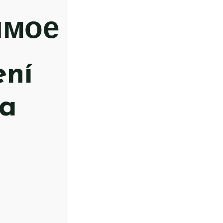
имое
ení
va
a