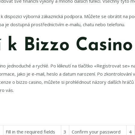
dovat své finanční výkony a mnoho dalších funkcí. Všechny tyto mo
e k dispozici výborná zákaznická podpora. Můžete se obrátit na pod
a je dostupná prostřednictvím e-mailu, chatu nebo telefonu.
í k Bizzo Casino
ino jednoduché a rychlé. Po kliknutí na tlačítko «Registrovat se» n
nformace, jako je e-mail, heslo a datum narození. Po zkontrolování 
cenze o bizzo casino, můžete si prohlédnout názory dalších hráčů
ro vás.
2
Fill in the required fields
3
Confirm your password
4