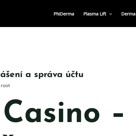
PhiDerma
Plasma Lift
Derma
lášení a správa účtu
r
root
 Casino –