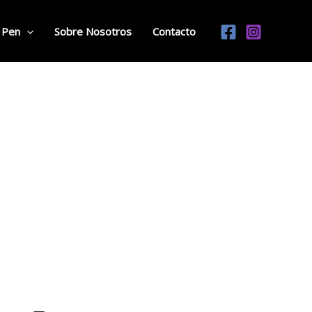
 Pen
Sobre Nosotros
Contacto