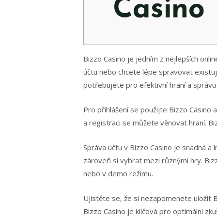
Casino
Bizzo Casino je jedním z nejlepších onli
účtu nebo chcete lépe spravovat existuj
potřebujete pro efektivní hraní a správu
Pro přihlášení se použijte Bizzo Casino 
a registraci se můžete věnovat hraní. Bi
Správa účtu v Bizzo Casino je snadná a i
zároveň si vybrat mezi různými hry. Biz
nebo v demo režimu.
Ujistěte se, že si nezapomenete uložit B
Bizzo Casino je klíčová pro optimální zk