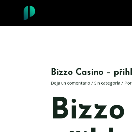
Ir
al
contenido
Bizzo Casino – přih
Deja un comentario
/
Sin categoría
/ Po
Bizzo