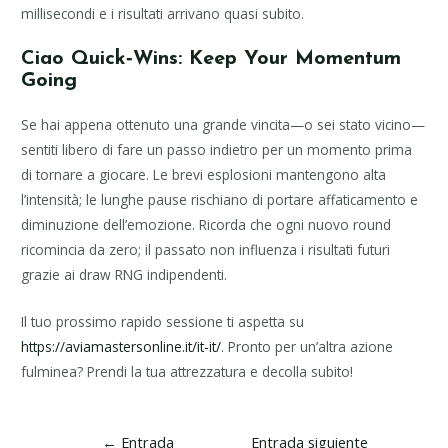
millisecondi e i risultati arrivano quasi subito.
Ciao Quick‑Wins: Keep Your Momentum
Going
Se hai appena ottenuto una grande vincita—o sei stato vicino—
sentiti libero di fare un passo indietro per un momento prima
di tornare a giocare. Le brevi esplosioni mantengono alta
l’intensità; le lunghe pause rischiano di portare affaticamento e
diminuzione dell’emozione. Ricorda che ogni nuovo round
ricomincia da zero; il passato non influenza i risultati futuri
grazie ai draw RNG indipendenti.
Il tuo prossimo rapido sessione ti aspetta su
https://aviamastersonline.it/it-it/
. Pronto per un’altra azione
fulminea? Prendi la tua attrezzatura e decolla subito!
Navegación
←
Entrada
Entrada siguiente