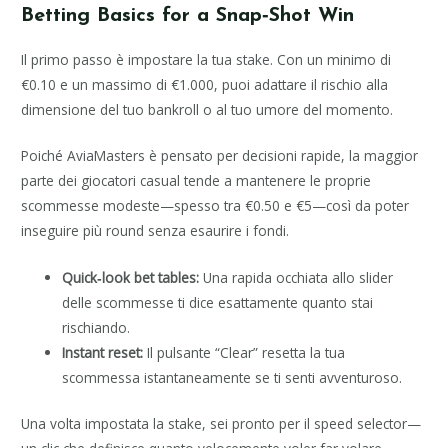
Betting Basics for a Snap‑Shot Win
Il primo passo è impostare la tua stake. Con un minimo di
€0.10 e un massimo di €1.000, puoi adattare il rischio alla
dimensione del tuo bankroll o al tuo umore del momento.
Poiché AviaMasters è pensato per decisioni rapide, la maggior
parte dei giocatori casual tende a mantenere le proprie
scommesse modeste—spesso tra €0.50 e €5—così da poter
inseguire più round senza esaurire i fondi.
Quick‑look bet tables:
Una rapida occhiata allo slider
delle scommesse ti dice esattamente quanto stai
rischiando.
Instant reset:
Il pulsante “Clear” resetta la tua
scommessa istantaneamente se ti senti avventuroso.
Una volta impostata la stake, sei pronto per il speed selector—