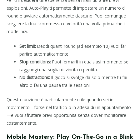
Per chi desidera un’esperienza senza mani durante brevi
esplosioni, Auto‑Play ti permette di impostare un numero di
round e avviare automaticamente ciascuno. Puoi comunque
scegliere la tua scommessa e velocità una volta prima che il
mode inizi.
Set limit:
Decidi quanti round (ad esempio 10) vuoi far
partire automaticamente.
Stop conditions:
Puoi fermarti in qualsiasi momento se
raggiungi una soglia di vincita o perdita.
No distractions:
Il gioco si svolge da solo mentre tu fai
altro o fai una pausa tra le sessioni.
Questa funzione è particolarmente utile quando sei in
movimento—forse nel traffico o in attesa di un appuntamento
—e vuoi sfruttare brevi opportunità senza dover monitorare
costantemente.
Mobile Mastery: Play On‑The‑Go in a Blink