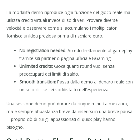
La modalità demo riproduce ogni funzione del gioco reale ma
utilizza crediti virtuali invece di soldi veri. Provare diverse
velocità e osservare come si accumulano i moltiplicatori
fornisce un’idea preziosa prima di rischiare euro.
No registration needed:
Accedi direttamente al gameplay
tramite siti partner o pagina ufficiale BGaming.
Unlimited credits:
Gioca quanti round vuoi senza
preoccuparti dei limiti di saldo.
Smooth transition:
Passa dalla demo al denaro reale con
un solo clic se sei soddisfatto dell’esperienza.
Una sessione demo può durare da cinque minuti a mezz’ora,
ma è sempre abbastanza breve da inserirsi in una breve pausa
—proprio ciò di cui gli appassionati di quick‑play hanno
bisogno.