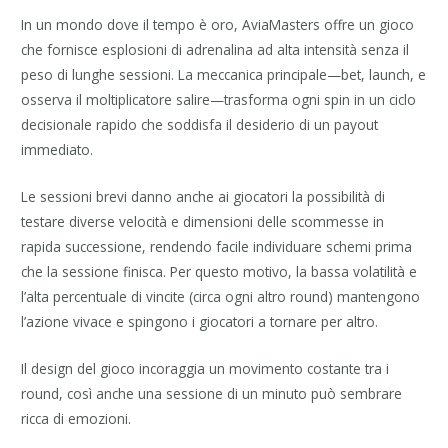
In un mondo dove il tempo è oro, AviaMasters offre un gioco
che fornisce esplosioni di adrenalina ad alta intensità senza il
peso di lunghe sessioni. La meccanica principale—bet, launch, e
osserva il moltiplicatore salire—trasforma ogni spin in un ciclo
decisionale rapido che soddisfa il desiderio di un payout
immediato.
Le sessioni brevi danno anche ai giocatori la possibilità di
testare diverse velocità e dimensioni delle scommesse in
rapida successione, rendendo facile individuare schemi prima
che la sessione finisca. Per questo motivo, la bassa volatilità e
l’alta percentuale di vincite (circa ogni altro round) mantengono
l’azione vivace e spingono i giocatori a tornare per altro.
Il design del gioco incoraggia un movimento costante tra i
round, così anche una sessione di un minuto può sembrare
ricca di emozioni.