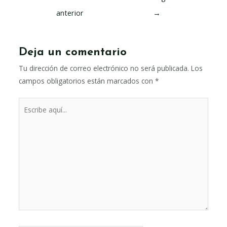
de
anterior
→
entradas
Deja un comentario
Tu dirección de correo electrónico no será publicada.
Los
campos obligatorios están marcados con
*
Escribe
aquí...