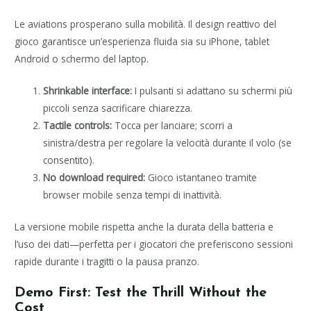
Le aviations prosperano sulla mobilità. Il design reattivo del
gioco garantisce un’esperienza fluida sia su iPhone, tablet
Android o schermo del laptop.
Shrinkable interface:
I pulsanti si adattano su schermi più
piccoli senza sacrificare chiarezza.
Tactile controls:
Tocca per lanciare; scorri a
sinistra/destra per regolare la velocità durante il volo (se
consentito).
No download required:
Gioco istantaneo tramite
browser mobile senza tempi di inattività.
La versione mobile rispetta anche la durata della batteria e
l’uso dei dati—perfetta per i giocatori che preferiscono sessioni
rapide durante i tragitti o la pausa pranzo.
Demo First: Test the Thrill Without the
Cost