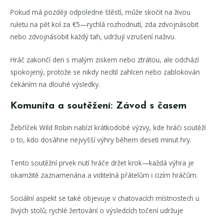
Pokud má později odpoledne štěstí, může skočit na živou
ruletu na pět kol za €5—rychlá rozhodnutí, zda zdvojnásobit
nebo zdvojnásobit každý tah, udržují vzrušení naživu.
Hráč zakončí den s malým ziskem nebo ztrátou, ale odchází
spokojený, protože se nikdy necítil zahlcen nebo zablokován
čekáním na dlouhé výsledky.
Komunita a soutěžení: Závod s časem
Žebříček Wild Robin nabízí krátkodobé výzvy, kde hráči soutěží
o to, kdo dosáhne nejvyšší výhry během deseti minut hry.
Tento soutěžní prvek nutí hráče držet krok—každá výhra je
okamžitě zaznamenána a viditelná přátelům i cizím hráčům.
Sociální aspekt se také objevuje v chatovacích místnostech u
živých stolů; rychlé žertování o výsledcích točení udržuje