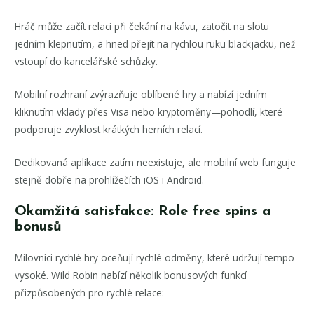
Hráč může začít relaci při čekání na kávu, zatočit na slotu
jedním klepnutím, a hned přejít na rychlou ruku blackjacku, než
vstoupí do kancelářské schůzky.
Mobilní rozhraní zvýrazňuje oblíbené hry a nabízí jedním
kliknutím vklady přes Visa nebo kryptoměny—pohodlí, které
podporuje zvyklost krátkých herních relací.
Dedikovaná aplikace zatím neexistuje, ale mobilní web funguje
stejně dobře na prohlížečích iOS i Android.
Okamžitá satisfakce: Role free spins a
bonusů
Milovníci rychlé hry oceňují rychlé odměny, které udržují tempo
vysoké. Wild Robin nabízí několik bonusových funkcí
přizpůsobených pro rychlé relace: