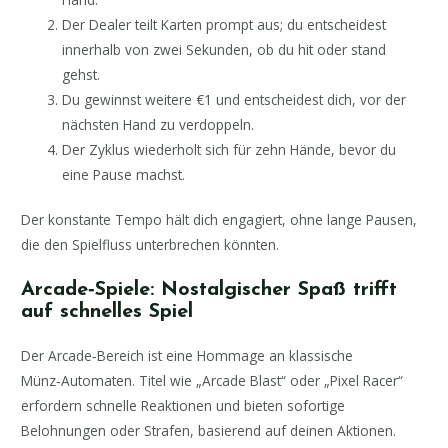
Der Dealer teilt Karten prompt aus; du entscheidest
innerhalb von zwei Sekunden, ob du hit oder stand
gehst.
Du gewinnst weitere €1 und entscheidest dich, vor der
nächsten Hand zu verdoppeln.
Der Zyklus wiederholt sich für zehn Hände, bevor du
eine Pause machst.
Der konstante Tempo hält dich engagiert, ohne lange Pausen,
die den Spielfluss unterbrechen könnten.
Arcade‑Spiele: Nostalgischer Spaß trifft
auf schnelles Spiel
Der Arcade‑Bereich ist eine Hommage an klassische
Münz‑Automaten. Titel wie „Arcade Blast“ oder „Pixel Racer“
erfordern schnelle Reaktionen und bieten sofortige
Belohnungen oder Strafen, basierend auf deinen Aktionen.