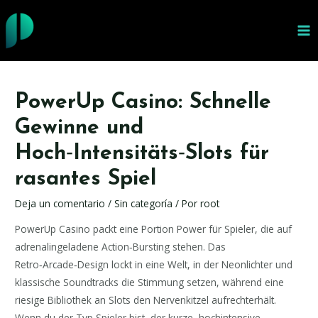
Ir
al
MA
contenido
ME
PowerUp Casino: Schnelle
Gewinne und
Hoch‑Intensitäts‑Slots für
rasantes Spiel
Deja un comentario
/
Sin categoría
/ Por
root
PowerUp Casino packt eine Portion Power für Spieler, die auf
adrenalingeladene Action‑Bursting stehen. Das
Retro‑Arcade‑Design lockt in eine Welt, in der Neonlichter und
klassische Soundtracks die Stimmung setzen, während eine
riesige Bibliothek an Slots den Nervenkitzel aufrechterhält.
Wenn du der Typ Spieler bist, der kurze, hochintensive