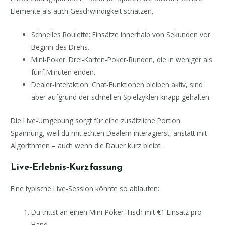
Elemente als auch Geschwindigkeit schätzen.
Schnelles Roulette: Einsätze innerhalb von Sekunden vor
Beginn des Drehs.
Mini‑Poker: Drei‑Karten‑Poker‑Runden, die in weniger als
fünf Minuten enden.
Dealer‑Interaktion: Chat‑Funktionen bleiben aktiv, sind
aber aufgrund der schnellen Spielzyklen knapp gehalten.
Die Live‑Umgebung sorgt für eine zusätzliche Portion
Spannung, weil du mit echten Dealern interagierst, anstatt mit
Algorithmen – auch wenn die Dauer kurz bleibt.
Live‑Erlebnis‑Kurzfassung
Eine typische Live‑Session könnte so ablaufen:
Du trittst an einen Mini‑Poker‑Tisch mit €1 Einsatz pro
Hand.