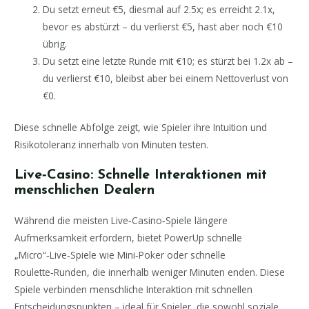
Du setzt erneut €5, diesmal auf 2.5x; es erreicht 2.1x,
bevor es abstürzt – du verlierst €5, hast aber noch €10
übrig.
Du setzt eine letzte Runde mit €10; es stürzt bei 1.2x ab –
du verlierst €10, bleibst aber bei einem Nettoverlust von
€0.
Diese schnelle Abfolge zeigt, wie Spieler ihre Intuition und
Risikotoleranz innerhalb von Minuten testen.
Live‑Casino: Schnelle Interaktionen mit
menschlichen Dealern
Während die meisten Live‑Casino‑Spiele längere
Aufmerksamkeit erfordern, bietet PowerUp schnelle
„Micro“‑Live‑Spiele wie Mini‑Poker oder schnelle
Roulette‑Runden, die innerhalb weniger Minuten enden. Diese
Spiele verbinden menschliche Interaktion mit schnellen
Entscheidungspunkten – ideal für Spieler, die sowohl soziale