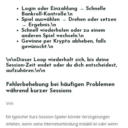
Login oder Einzahlung → Schnelle
Bankroll‑Kontrolle.\n
Spiel auswählen → Drehen oder setzen
→ Ergebnis.\n
Schnell wiederholen oder zu einem
anderen Spiel wechseln.\n
Gewinne per Krypto abheben, falls
gewünscht.\n
\n\nDieser Loop wiederholt sich, bis deine
Session‑Zeit endet oder du dich entscheidest,
aufzuhören.\n\n
Fehlerbehebung bei häufigen Problemen
während kurzer Sessions
\n\n
Ein typischer Kurz‑Session‑Spieler könnte Verzögerungen
erleben, wenn seine Internetverbindung instabil ist oder wenn