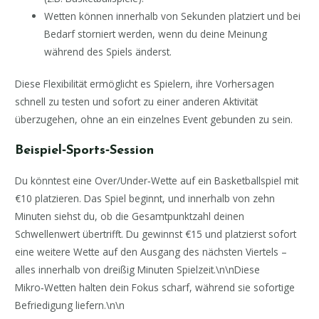
Wetten können innerhalb von Sekunden platziert und bei
Bedarf storniert werden, wenn du deine Meinung
während des Spiels änderst.
Diese Flexibilität ermöglicht es Spielern, ihre Vorhersagen
schnell zu testen und sofort zu einer anderen Aktivität
überzugehen, ohne an ein einzelnes Event gebunden zu sein.
Beispiel‑Sports‑Session
Du könntest eine Over/Under‑Wette auf ein Basketballspiel mit
€10 platzieren. Das Spiel beginnt, und innerhalb von zehn
Minuten siehst du, ob die Gesamtpunktzahl deinen
Schwellenwert übertrifft. Du gewinnst €15 und platzierst sofort
eine weitere Wette auf den Ausgang des nächsten Viertels –
alles innerhalb von dreißig Minuten Spielzeit.\n\nDiese
Mikro‑Wetten halten dein Fokus scharf, während sie sofortige
Befriedigung liefern.\n\n