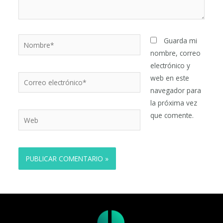
Nombre*
Guarda mi
nombre, correo
electrónico y
Correo
web en este
electrónico*
navegador para
la próxima vez
Web
que comente.