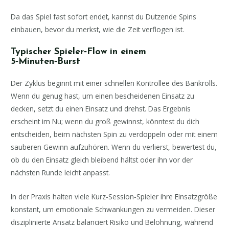
Da das Spiel fast sofort endet, kannst du Dutzende Spins
einbauen, bevor du merkst, wie die Zeit verflogen ist.
Typischer Spieler‑Flow in einem
5‑Minuten‑Burst
Der Zyklus beginnt mit einer schnellen Kontrollee des Bankrolls.
Wenn du genug hast, um einen bescheidenen Einsatz zu
decken, setzt du einen Einsatz und drehst. Das Ergebnis
erscheint im Nu; wenn du groß gewinnst, könntest du dich
entscheiden, beim nächsten Spin zu verdoppeln oder mit einem
sauberen Gewinn aufzuhören. Wenn du verlierst, bewertest du,
ob du den Einsatz gleich bleibend hältst oder ihn vor der
nächsten Runde leicht anpasst.
In der Praxis halten viele Kurz‑Session‑Spieler ihre Einsatzgröße
konstant, um emotionale Schwankungen zu vermeiden. Dieser
disziplinierte Ansatz balanciert Risiko und Belohnung, während