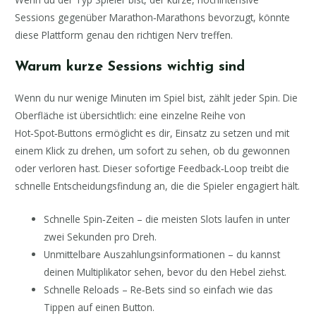
Sessions gegenüber Marathon‑Marathons bevorzugt, könnte
diese Plattform genau den richtigen Nerv treffen.
Warum kurze Sessions wichtig sind
Wenn du nur wenige Minuten im Spiel bist, zählt jeder Spin. Die
Oberfläche ist übersichtlich: eine einzelne Reihe von
Hot‑Spot‑Buttons ermöglicht es dir, Einsatz zu setzen und mit
einem Klick zu drehen, um sofort zu sehen, ob du gewonnen
oder verloren hast. Dieser sofortige Feedback‑Loop treibt die
schnelle Entscheidungsfindung an, die die Spieler engagiert hält.
Schnelle Spin‑Zeiten – die meisten Slots laufen in unter
zwei Sekunden pro Dreh.
Unmittelbare Auszahlungsinformationen – du kannst
deinen Multiplikator sehen, bevor du den Hebel ziehst.
Schnelle Reloads – Re‑Bets sind so einfach wie das
Tippen auf einen Button.