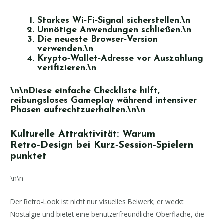
Starkes Wi‑Fi‑Signal sicherstellen.\n
Unnötige Anwendungen schließen.\n
Die neueste Browser‑Version
verwenden.\n
Krypto‑Wallet‑Adresse vor Auszahlung
verifizieren.\n
\n\nDiese einfache Checkliste hilft,
reibungsloses Gameplay während intensiver
Phasen aufrechtzuerhalten.\n\n
Kulturelle Attraktivität: Warum
Retro‑Design bei Kurz‑Session‑Spielern
punktet
\n\n
Der Retro‑Look ist nicht nur visuelles Beiwerk; er weckt
Nostalgie und bietet eine benutzerfreundliche Oberfläche, die