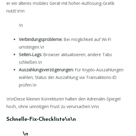
er ein älteres mobiles Gerät mit hoher‑Auflösung‑Grafik
nutzt.\n\n
\n
Verbindungsprobleme:
Bei möglichkeit auf Wi‑Fi
umsteigen.\n
Seiten‑Lags:
Browser aktualisieren; andere Tabs
schließen.\n
Auszahlungsverzögerungen:
Für Krypto‑Auszahlungen
wählen; Status der Auszahlung via Transaktions‑ID
prüfen.\n
\n\nDiese kleinen Korrekturen halten den Adrenalin‑Spiegel
hoch, ohne unnötigen Frust zu verursachen.\n\n
Schnelle‑Fix‑Checkliste\n\n
\n