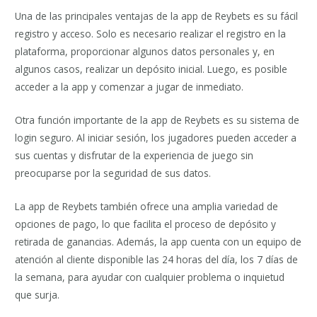
Una de las principales ventajas de la app de Reybets es su fácil
registro y acceso. Solo es necesario realizar el registro en la
plataforma, proporcionar algunos datos personales y, en
algunos casos, realizar un depósito inicial. Luego, es posible
acceder a la app y comenzar a jugar de inmediato.
Otra función importante de la app de Reybets es su sistema de
login seguro. Al iniciar sesión, los jugadores pueden acceder a
sus cuentas y disfrutar de la experiencia de juego sin
preocuparse por la seguridad de sus datos.
La app de Reybets también ofrece una amplia variedad de
opciones de pago, lo que facilita el proceso de depósito y
retirada de ganancias. Además, la app cuenta con un equipo de
atención al cliente disponible las 24 horas del día, los 7 días de
la semana, para ayudar con cualquier problema o inquietud
que surja.