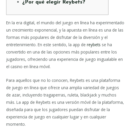
¿Por qué elegir Reybets?
En la era digital, el mundo del juego en línea ha experimentado
un crecimiento exponencial, y la apuesta en línea es una de las
formas más populares de disfrutar de la diversión y el
entretenimiento. En este sentido, la app de
reybets
se ha
convertido en una de las opciones más populares entre los
jugadores, ofreciendo una experiencia de juego inigualable en
el casino en línea móvil.
Para aquellos que no lo conocen, Reybets es una plataforma
de juego en línea que ofrece una amplia variedad de juegos
de azar, incluyendo tragaperras, ruleta, blackjack y muchos
más. La app de Reybets es una versión móvil de la plataforma,
diseñada para que los jugadores puedan disfrutar de la
experiencia de juego en cualquier lugar y en cualquier
momento.