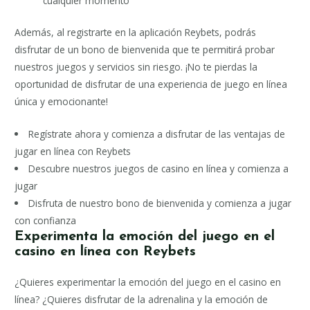
cualquier momento
Además, al registrarte en la aplicación Reybets, podrás
disfrutar de un bono de bienvenida que te permitirá probar
nuestros juegos y servicios sin riesgo. ¡No te pierdas la
oportunidad de disfrutar de una experiencia de juego en línea
única y emocionante!
Regístrate ahora y comienza a disfrutar de las ventajas de
jugar en línea con Reybets
Descubre nuestros juegos de casino en línea y comienza a
jugar
Disfruta de nuestro bono de bienvenida y comienza a jugar
con confianza
Experimenta la emoción del juego en el
casino en línea con Reybets
¿Quieres experimentar la emoción del juego en el casino en
línea? ¿Quieres disfrutar de la adrenalina y la emoción de