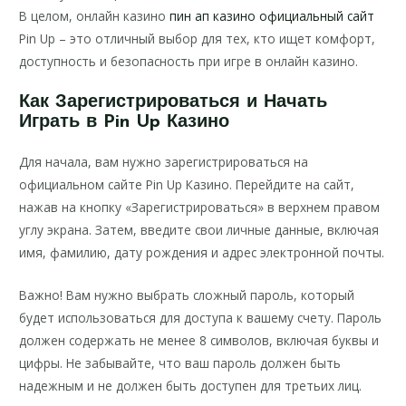
В целом, онлайн казино
пин ап казино официальный сайт
Pin Up – это отличный выбор для тех, кто ищет комфорт,
доступность и безопасность при игре в онлайн казино.
Как Зарегистрироваться и Начать
Играть в Pin Up Казино
Для начала, вам нужно зарегистрироваться на
официальном сайте Pin Up Казино. Перейдите на сайт,
нажав на кнопку «Зарегистрироваться» в верхнем правом
углу экрана. Затем, введите свои личные данные, включая
имя, фамилию, дату рождения и адрес электронной почты.
Важно! Вам нужно выбрать сложный пароль, который
будет использоваться для доступа к вашему счету. Пароль
должен содержать не менее 8 символов, включая буквы и
цифры. Не забывайте, что ваш пароль должен быть
надежным и не должен быть доступен для третьих лиц.