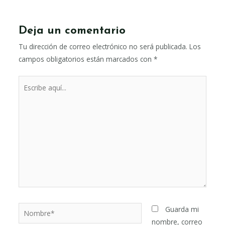
Deja un comentario
Tu dirección de correo electrónico no será publicada.
Los
campos obligatorios están marcados con
*
Escribe
aquí...
Nombre*
Guarda mi
nombre, correo