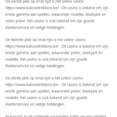
De eerste plek op onze lijst is het online casino
https://www.baloisetreklions.be/ . Dit casino is bekend om zijn
brede gamma aan spellen, waaronder roulette, blackjack en
video poker. Het casino is ook bekend om zijn goede
klantenservice en veilige betalingen.
De tweede plek op onze lijst is het online casino
https://www.baloisetreklions.be/ . Dit casino is bekend om zijn
brede gamma aan spellen, waaronder poker, blackjack en
roulette. Het casino is ook bekend om zijn goede
klantenservice en veilige betalingen.
De derde plek op onze lijst is het online casino
https://www.baloisetreklions.be/ . Dit casino is bekend om zijn
brede gamma aan spellen, waaronder poker, blackjack en
roulette. Het casino is ook bekend om zijn goede
klantenservice en veilige betalingen.
Enzovoort. In de volgende paragrafen zullen we een verdere