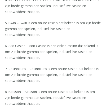
zijn brede gamma aan spellen, inclusief live casino en
sportweddenschappen.
5. Bwin – Bwin is een online casino dat bekend is om zijn brede
gamma aan spellen, inclusief live casino en
sportweddenschappen.
6. 888 Casino – 888 Casino is een online casino dat bekend is
om zijn brede gamma aan spellen, inclusief live casino en
sportweddenschappen.
7. CasinoEuro – CasinoEuro is een online casino dat bekend is
om zijn brede gamma aan spellen, inclusief live casino en
sportweddenschappen.
8. Betsson – Betsson is een online casino dat bekend is om
zijn brede gamma aan spellen, inclusief live casino en
sportweddenschappen.