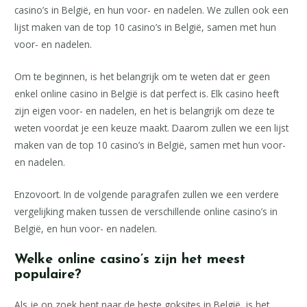
casino’s in België, en hun voor- en nadelen. We zullen ook een
lijst maken van de top 10 casino’s in België, samen met hun
voor- en nadelen.
Om te beginnen, is het belangrijk om te weten dat er geen
enkel online casino in België is dat perfect is. Elk casino heeft
zijn eigen voor- en nadelen, en het is belangrijk om deze te
weten voordat je een keuze maakt. Daarom zullen we een lijst
maken van de top 10 casino’s in België, samen met hun voor-
en nadelen.
Enzovoort. In de volgende paragrafen zullen we een verdere
vergelijking maken tussen de verschillende online casino’s in
België, en hun voor- en nadelen.
Welke online casino’s zijn het meest
populaire?
Als je op zoek bent naar de beste goksites in België, is het