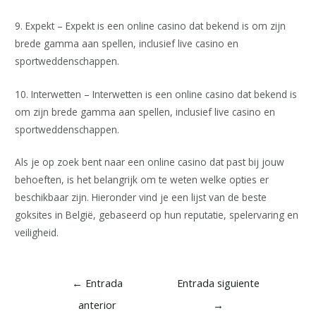
9. Expekt – Expekt is een online casino dat bekend is om zijn
brede gamma aan spellen, inclusief live casino en
sportweddenschappen.
10. Interwetten – Interwetten is een online casino dat bekend is
om zijn brede gamma aan spellen, inclusief live casino en
sportweddenschappen.
Als je op zoek bent naar een online casino dat past bij jouw
behoeften, is het belangrijk om te weten welke opties er
beschikbaar zijn. Hieronder vind je een lijst van de beste
goksites in België, gebaseerd op hun reputatie, spelervaring en
veiligheid.
Navegación
←
Entrada
Entrada siguiente
de
anterior
→
entradas