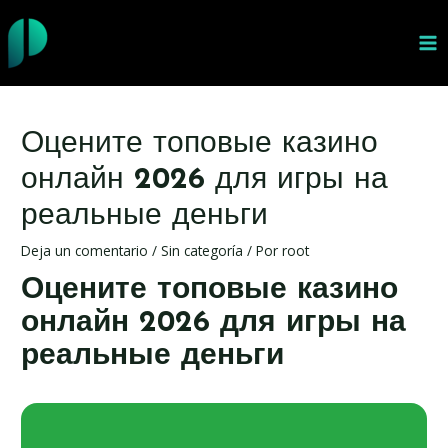
Ir
al
MA
contenido
ME
Оцените топовые казино
онлайн 2026 для игры на
реальные деньги
Deja un comentario
/
Sin categoría
/ Por
root
Оцените топовые казино
онлайн 2026 для игры на
реальные деньги