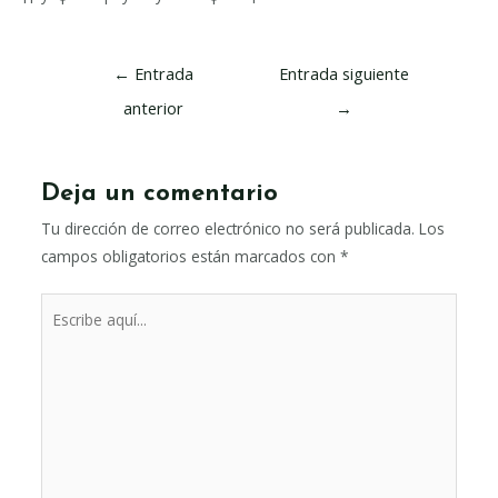
Navegación
←
Entrada
Entrada siguiente
de
anterior
→
entradas
Deja un comentario
Tu dirección de correo electrónico no será publicada.
Los
campos obligatorios están marcados con
*
Escribe
aquí...