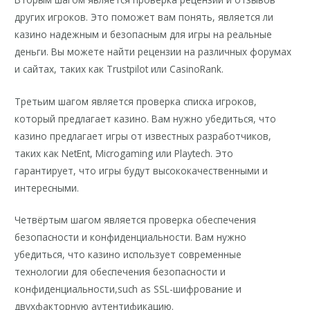
других игроков. Это поможет вам понять, является ли
казино надежным и безопасным для игры на реальные
деньги. Вы можете найти рецензии на различных форумах
и сайтах, таких как Trustpilot или CasinoRank.
Третьим шагом является проверка списка игроков,
который предлагает казино. Вам нужно убедиться, что
казино предлагает игры от известных разработчиков,
таких как NetEnt, Microgaming или Playtech. Это
гарантирует, что игры будут высококачественными и
интересными.
Четвёртым шагом является проверка обеспечения
безопасности и конфиденциальности. Вам нужно
убедиться, что казино использует современные
технологии для обеспечения безопасности и
конфиденциальности,such as SSL-шифрование и
двухфакторную аутентификацию.