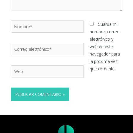
Nombre*
Guarda mi
nombre, correo
electrónico y
Correo
web en este
electrónico*
navegador para
la próxima vez
Web
que comente.