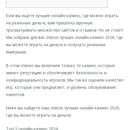
Если вы ищете лучшие онлайн-казино, где можно играть
на реальные деньги, вам пришлось вручную
просматривать множество сайтов и отзывов. Но не стоит!
Мы собрали для вас список лучших онлайн-казино 2026, где
вы можете играть на деньги и получать реальные
выигрыши.
В этом списке мы включили только те казино, которые
имеют репутацию и обеспечивают безопасность и
конфиденциальность игроков. Мы также оценили качество
игр, которые они предлагают, и уровень обслуживания
клиентов.
Ниже вы найдете наш список лучших онлайн-казино 2026,
где вы можете играть на деньги:
Топ-5 онлайн-казино 2026: