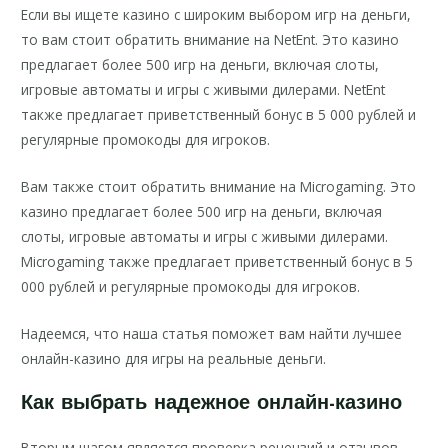
Если вы ищете казино с широким выбором игр на деньги,
то вам стоит обратить внимание на NetEnt. Это казино
предлагает более 500 игр на деньги, включая слоты,
игровые автоматы и игры с живыми дилерами. NetEnt
также предлагает приветственный бонус в 5 000 рублей и
регулярные промокоды для игроков.
Вам также стоит обратить внимание на Microgaming. Это
казино предлагает более 500 игр на деньги, включая
слоты, игровые автоматы и игры с живыми дилерами.
Microgaming также предлагает приветственный бонус в 5
000 рублей и регулярные промокоды для игроков.
Надеемся, что наша статья поможет вам найти лучшее
онлайн-казино для игры на реальные деньги.
Как выбрать надежное онлайн-казино
Вторым шагом является проверка рецензий и отзывов