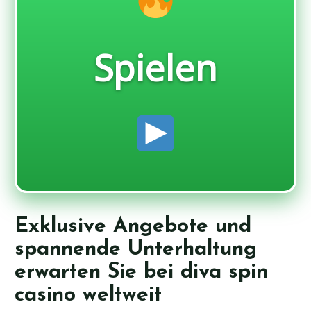
Spielen
Exklusive Angebote und
spannende Unterhaltung
erwarten Sie bei diva spin
casino weltweit