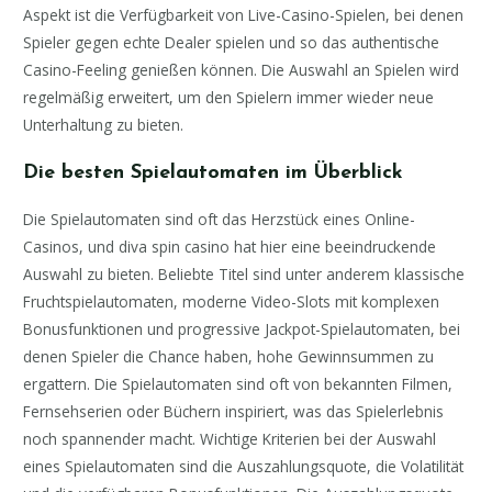
Aspekt ist die Verfügbarkeit von Live-Casino-Spielen, bei denen
Spieler gegen echte Dealer spielen und so das authentische
Casino-Feeling genießen können. Die Auswahl an Spielen wird
regelmäßig erweitert, um den Spielern immer wieder neue
Unterhaltung zu bieten.
Die besten Spielautomaten im Überblick
Die Spielautomaten sind oft das Herzstück eines Online-
Casinos, und
diva spin casino
hat hier eine beeindruckende
Auswahl zu bieten. Beliebte Titel sind unter anderem klassische
Fruchtspielautomaten, moderne Video-Slots mit komplexen
Bonusfunktionen und progressive Jackpot-Spielautomaten, bei
denen Spieler die Chance haben, hohe Gewinnsummen zu
ergattern. Die Spielautomaten sind oft von bekannten Filmen,
Fernsehserien oder Büchern inspiriert, was das Spielerlebnis
noch spannender macht. Wichtige Kriterien bei der Auswahl
eines Spielautomaten sind die Auszahlungsquote, die Volatilität