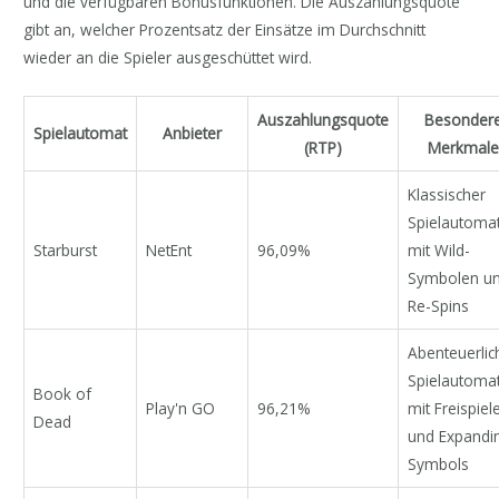
und die verfügbaren Bonusfunktionen. Die Auszahlungsquote
gibt an, welcher Prozentsatz der Einsätze im Durchschnitt
wieder an die Spieler ausgeschüttet wird.
Auszahlungsquote
Besonder
Spielautomat
Anbieter
(RTP)
Merkmale
Klassischer
Spielautoma
Starburst
NetEnt
96,09%
mit Wild-
Symbolen u
Re-Spins
Abenteuerlic
Spielautoma
Book of
Play'n GO
96,21%
mit Freispiel
Dead
und Expandi
Symbols