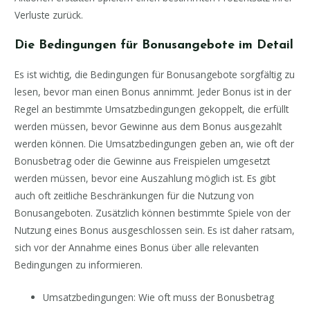
Verluste zurück.
Die Bedingungen für Bonusangebote im Detail
Es ist wichtig, die Bedingungen für Bonusangebote sorgfältig zu
lesen, bevor man einen Bonus annimmt. Jeder Bonus ist in der
Regel an bestimmte Umsatzbedingungen gekoppelt, die erfüllt
werden müssen, bevor Gewinne aus dem Bonus ausgezahlt
werden können. Die Umsatzbedingungen geben an, wie oft der
Bonusbetrag oder die Gewinne aus Freispielen umgesetzt
werden müssen, bevor eine Auszahlung möglich ist. Es gibt
auch oft zeitliche Beschränkungen für die Nutzung von
Bonusangeboten. Zusätzlich können bestimmte Spiele von der
Nutzung eines Bonus ausgeschlossen sein. Es ist daher ratsam,
sich vor der Annahme eines Bonus über alle relevanten
Bedingungen zu informieren.
Umsatzbedingungen: Wie oft muss der Bonusbetrag