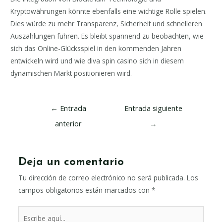
Kryptowährungen könnte ebenfalls eine wichtige Rolle spielen.
Dies würde zu mehr Transparenz, Sicherheit und schnelleren
Auszahlungen führen. Es bleibt spannend zu beobachten, wie
sich das Online-Glücksspiel in den kommenden Jahren
entwickeln wird und wie
diva spin casino
sich in diesem
dynamischen Markt positionieren wird.
Navegación
←
Entrada
Entrada siguiente
de
anterior
→
entradas
Deja un comentario
Tu dirección de correo electrónico no será publicada.
Los
campos obligatorios están marcados con
*
Escribe