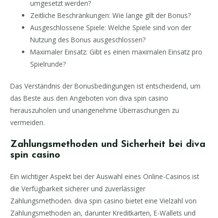
umgesetzt werden?
Zeitliche Beschränkungen: Wie lange gilt der Bonus?
Ausgeschlossene Spiele: Welche Spiele sind von der
Nutzung des Bonus ausgeschlossen?
Maximaler Einsatz: Gibt es einen maximalen Einsatz pro
Spielrunde?
Das Verständnis der Bonusbedingungen ist entscheidend, um
das Beste aus den Angeboten von
diva spin casino
herauszuholen und unangenehme Überraschungen zu
vermeiden.
Zahlungsmethoden und Sicherheit bei diva
spin casino
Ein wichtiger Aspekt bei der Auswahl eines Online-Casinos ist
die Verfügbarkeit sicherer und zuverlässiger
Zahlungsmethoden.
diva spin casino
bietet eine Vielzahl von
Zahlungsmethoden an, darunter Kreditkarten, E-Wallets und