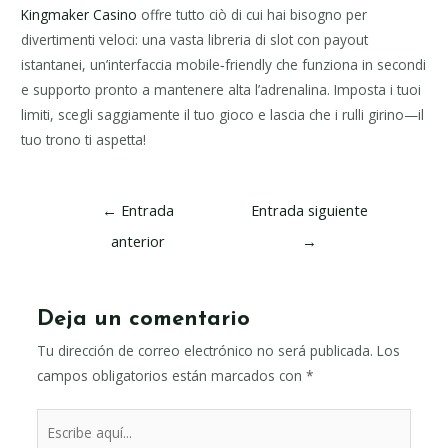
Kingmaker Casino
offre tutto ciò di cui hai bisogno per
divertimenti veloci: una vasta libreria di slot con payout
istantanei, un’interfaccia mobile‑friendly che funziona in secondi
e supporto pronto a mantenere alta l’adrenalina. Imposta i tuoi
limiti, scegli saggiamente il tuo gioco e lascia che i rulli girino—il
tuo trono ti aspetta!
Navegación
←
Entrada
Entrada siguiente
de
anterior
→
entradas
Deja un comentario
Tu dirección de correo electrónico no será publicada.
Los
campos obligatorios están marcados con
*
Escribe
aquí...