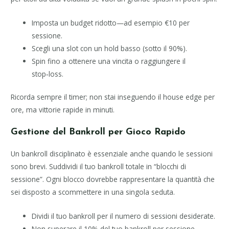
Imposta un budget ridotto—ad esempio €10 per
sessione.
Scegli una slot con un hold basso (sotto il 90%).
Spin fino a ottenere una vincita o raggiungere il
stop‑loss.
Ricorda sempre il timer; non stai inseguendo il house edge per
ore, ma vittorie rapide in minuti.
Gestione del Bankroll per Gioco Rapido
Un bankroll disciplinato è essenziale anche quando le sessioni
sono brevi. Suddividi il tuo bankroll totale in “blocchi di
sessione”. Ogni blocco dovrebbe rappresentare la quantità che
sei disposto a scommettere in una singola seduta.
Dividi il tuo bankroll per il numero di sessioni desiderate.
Non superare il 10% del tuo bankroll per sessione.