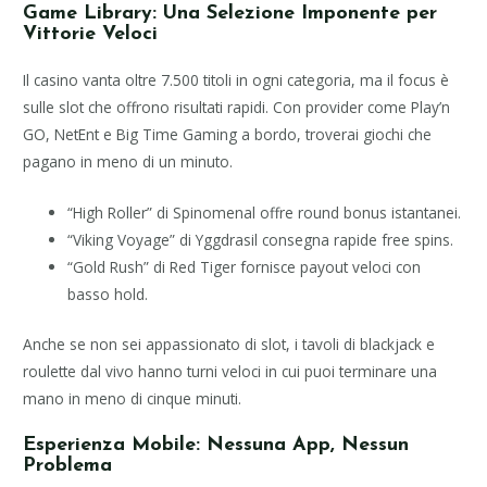
Game Library: Una Selezione Imponente per
Vittorie Veloci
Il casino vanta oltre 7.500 titoli in ogni categoria, ma il focus è
sulle slot che offrono risultati rapidi. Con provider come Play’n
GO, NetEnt e Big Time Gaming a bordo, troverai giochi che
pagano in meno di un minuto.
“High Roller” di Spinomenal offre round bonus istantanei.
“Viking Voyage” di Yggdrasil consegna rapide free spins.
“Gold Rush” di Red Tiger fornisce payout veloci con
basso hold.
Anche se non sei appassionato di slot, i tavoli di blackjack e
roulette dal vivo hanno turni veloci in cui puoi terminare una
mano in meno di cinque minuti.
Esperienza Mobile: Nessuna App, Nessun
Problema