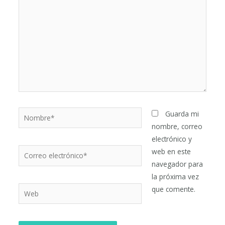
Nombre*
Guarda mi
nombre, correo
electrónico y
Correo
web en este
electrónico*
navegador para
la próxima vez
Web
que comente.