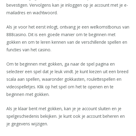
bevestigen. Vervolgens kan je inloggen op je account met je e-
mailadres en wachtwoord.
Als je voor het eerst inlogt, ontvang je een welkomstbonus van
888casino. Dit is een goede manier om te beginnen met
gokken en om te leren kennen van de verschillende spellen en
functies van het casino.
Om te beginnen met gokken, ga naar de spel pagina en
selecteer een spel dat je leuk vindt. Je kunt kiezen uit een breed
scala aan spellen, waaronder gokkasten, roulettespellen en
videospelletjes. Klik op het spel om het te openen en te
beginnen met gokken.
Als je klaar bent met gokken, kan je je account sluiten en je
spelgeschiedenis bekijken. Je kunt ook je account beheren en
je gegevens wijzigen.