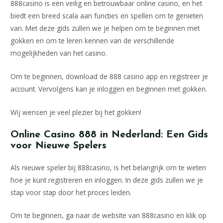
888casino is een veilig en betrouwbaar online casino, en het
biedt een breed scala aan functies en spellen om te genieten
van. Met deze gids zullen we je helpen om te beginnen met
gokken en om te leren kennen van de verschillende
mogelijkheden van het casino.
Om te beginnen, download de 888 casino app en registreer je
account. Vervolgens kan je inloggen en beginnen met gokken.
Wij wensen je veel plezier bij het gokken!
Online Casino 888 in Nederland: Een Gids
voor Nieuwe Spelers
Als nieuwe speler bij 888casino, is het belangrijk om te weten
hoe je kunt registreren en inloggen. In deze gids zullen we je
stap voor stap door het proces leiden.
Om te beginnen, ga naar de website van 888casino en klik op