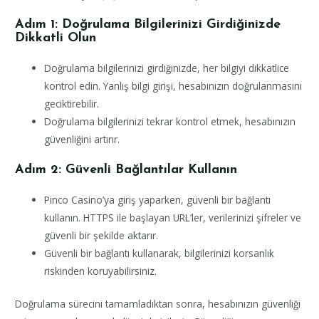
Adım 1: Doğrulama Bilgilerinizi Girdiğinizde
Dikkatli Olun
Doğrulama bilgilerinizi girdiğinizde, her bilgiyi dikkatlice
kontrol edin. Yanlış bilgi girişi, hesabınızın doğrulanmasını
geciktirebilir.
Doğrulama bilgilerinizi tekrar kontrol etmek, hesabınızın
güvenliğini artırır.
Adım 2: Güvenli Bağlantılar Kullanın
Pinco Casino’ya giriş yaparken, güvenli bir bağlantı
kullanın. HTTPS ile başlayan URL’ler, verilerinizi şifreler ve
güvenli bir şekilde aktarır.
Güvenli bir bağlantı kullanarak, bilgilerinizi korsanlık
riskinden koruyabilirsiniz.
Doğrulama sürecini tamamladıktan sonra, hesabınızın güvenliği