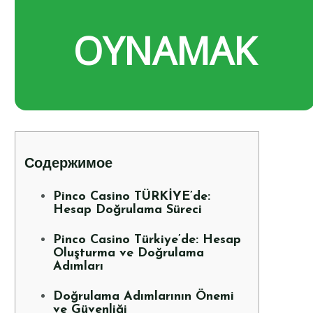
OYNAMAK
Содержимое
Pinco Casino TÜRKİYE’de:
Hesap Doğrulama Süreci
Pinco Casino Türkiye’de: Hesap
Oluşturma ve Doğrulama
Adımları
Doğrulama Adımlarının Önemi
ve Güvenliği