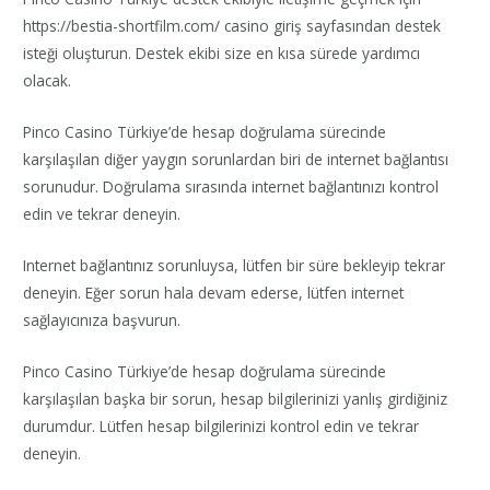
https://bestia-shortfilm.com/ casino giriş sayfasından destek
isteği oluşturun. Destek ekibi size en kısa sürede yardımcı
olacak.
Pinco Casino Türkiye’de hesap doğrulama sürecinde
karşılaşılan diğer yaygın sorunlardan biri de internet bağlantısı
sorunudur. Doğrulama sırasında internet bağlantınızı kontrol
edin ve tekrar deneyin.
Internet bağlantınız sorunluysa, lütfen bir süre bekleyip tekrar
deneyin. Eğer sorun hala devam ederse, lütfen internet
sağlayıcınıza başvurun.
Pinco Casino Türkiye’de hesap doğrulama sürecinde
karşılaşılan başka bir sorun, hesap bilgilerinizi yanlış girdiğiniz
durumdur. Lütfen hesap bilgilerinizi kontrol edin ve tekrar
deneyin.