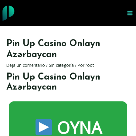
Ir
al
MA
contenido
ME
Pin Up Casino Onlayn
Azərbaycan
Deja un comentario
/
Sin categoría
/ Por
root
Pin Up Casino Onlayn
Azərbaycan
OYNA