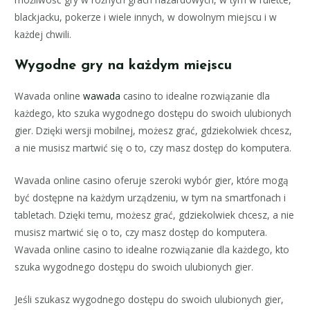
blackjacku, pokerze i wiele innych, w dowolnym miejscu i w
każdej chwili.
Wygodne gry na każdym miejscu
Wavada online
wawada
casino to idealne rozwiązanie dla
każdego, kto szuka wygodnego dostępu do swoich ulubionych
gier. Dzięki wersji mobilnej, możesz grać, gdziekolwiek chcesz,
a nie musisz martwić się o to, czy masz dostęp do komputera.
Wavada online casino oferuje szeroki wybór gier, które mogą
być dostępne na każdym urządzeniu, w tym na smartfonach i
tabletach. Dzięki temu, możesz grać, gdziekolwiek chcesz, a nie
musisz martwić się o to, czy masz dostęp do komputera.
Wavada online casino to idealne rozwiązanie dla każdego, kto
szuka wygodnego dostępu do swoich ulubionych gier.
Jeśli szukasz wygodnego dostępu do swoich ulubionych gier,