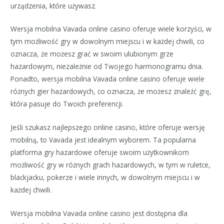
urządzenia, które używasz.
Wersja mobilna Vavada online casino oferuje wiele korzyści, w
tym możliwość gry w dowolnym miejscu i w każdej chwili, co
oznacza, że możesz grać w swoim ulubionym grze
hazardowym, niezależnie od Twojego harmonogramu dnia.
Ponadto, wersja mobilna Vavada online casino oferuje wiele
różnych gier hazardowych, co oznacza, że możesz znaleźć grę,
która pasuje do Twoich preferencji.
Jeśli szukasz najlepszego online casino, które oferuje wersję
mobilną, to Vavada jest idealnym wyborem. Ta popularna
platforma gry hazardowe oferuje swoim użytkownikom
możliwość gry w różnych grach hazardowych, w tym w ruletce,
blackjacku, pokerze i wiele innych, w dowolnym miejscu i w
każdej chwili.
Wersja mobilna Vavada online casino jest dostępna dla