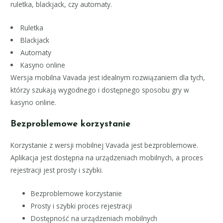
ruletka, blackjack, czy automaty.
Ruletka
Blackjack
Automaty
Kasyno online
Wersja mobilna Vavada jest idealnym rozwiązaniem dla tych,
którzy szukają wygodnego i dostępnego sposobu gry w
kasyno online.
Bezproblemowe korzystanie
Korzystanie z wersji mobilnej Vavada jest bezproblemowe.
Aplikacja jest dostępna na urządzeniach mobilnych, a proces
rejestracji jest prosty i szybki.
Bezproblemowe korzystanie
Prosty i szybki proces rejestracji
Dostępność na urządzeniach mobilnych