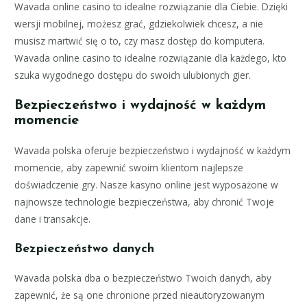
Wavada online casino to idealne rozwiązanie dla Ciebie. Dzięki
wersji mobilnej, możesz grać, gdziekolwiek chcesz, a nie
musisz martwić się o to, czy masz dostęp do komputera.
Wavada online casino to idealne rozwiązanie dla każdego, kto
szuka wygodnego dostępu do swoich ulubionych gier.
Bezpieczeństwo i wydajność w każdym
momencie
Wavada polska oferuje bezpieczeństwo i wydajność w każdym
momencie, aby zapewnić swoim klientom najlepsze
doświadczenie gry. Nasze kasyno online jest wyposażone w
najnowsze technologie bezpieczeństwa, aby chronić Twoje
dane i transakcje.
Bezpieczeństwo danych
Wavada polska dba o bezpieczeństwo Twoich danych, aby
zapewnić, że są one chronione przed nieautoryzowanym