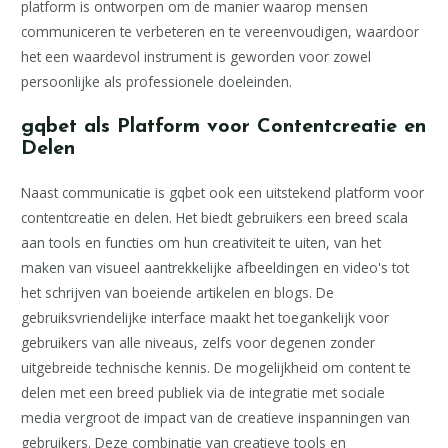
platform is ontworpen om de manier waarop mensen
communiceren te verbeteren en te vereenvoudigen, waardoor
het een waardevol instrument is geworden voor zowel
persoonlijke als professionele doeleinden.
gqbet als Platform voor Contentcreatie en
Delen
Naast communicatie is gqbet ook een uitstekend platform voor
contentcreatie en delen. Het biedt gebruikers een breed scala
aan tools en functies om hun creativiteit te uiten, van het
maken van visueel aantrekkelijke afbeeldingen en video's tot
het schrijven van boeiende artikelen en blogs. De
gebruiksvriendelijke interface maakt het toegankelijk voor
gebruikers van alle niveaus, zelfs voor degenen zonder
uitgebreide technische kennis. De mogelijkheid om content te
delen met een breed publiek via de integratie met sociale
media vergroot de impact van de creatieve inspanningen van
gebruikers. Deze combinatie van creatieve tools en