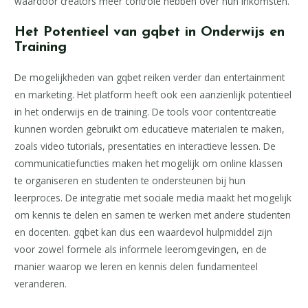
waardoor creators meer controle hebben over hun inkomsten.
Het Potentieel van gqbet in Onderwijs en
Training
De mogelijkheden van gqbet reiken verder dan entertainment
en marketing. Het platform heeft ook een aanzienlijk potentieel
in het onderwijs en de training. De tools voor contentcreatie
kunnen worden gebruikt om educatieve materialen te maken,
zoals video tutorials, presentaties en interactieve lessen. De
communicatiefuncties maken het mogelijk om online klassen
te organiseren en studenten te ondersteunen bij hun
leerproces. De integratie met sociale media maakt het mogelijk
om kennis te delen en samen te werken met andere studenten
en docenten. gqbet kan dus een waardevol hulpmiddel zijn
voor zowel formele als informele leeromgevingen, en de
manier waarop we leren en kennis delen fundamenteel
veranderen.