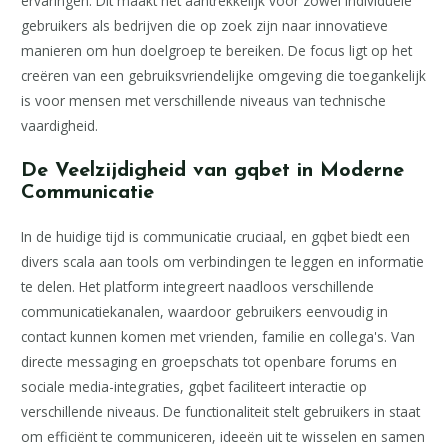
ervaringen. Dit maakt het aantrekkelijk voor zowel individuele
gebruikers als bedrijven die op zoek zijn naar innovatieve
manieren om hun doelgroep te bereiken. De focus ligt op het
creëren van een gebruiksvriendelijke omgeving die toegankelijk
is voor mensen met verschillende niveaus van technische
vaardigheid.
De Veelzijdigheid van gqbet in Moderne
Communicatie
In de huidige tijd is communicatie cruciaal, en gqbet biedt een
divers scala aan tools om verbindingen te leggen en informatie
te delen. Het platform integreert naadloos verschillende
communicatiekanalen, waardoor gebruikers eenvoudig in
contact kunnen komen met vrienden, familie en collega's. Van
directe messaging en groepschats tot openbare forums en
sociale media-integraties, gqbet faciliteert interactie op
verschillende niveaus. De functionaliteit stelt gebruikers in staat
om efficiënt te communiceren, ideeën uit te wisselen en samen