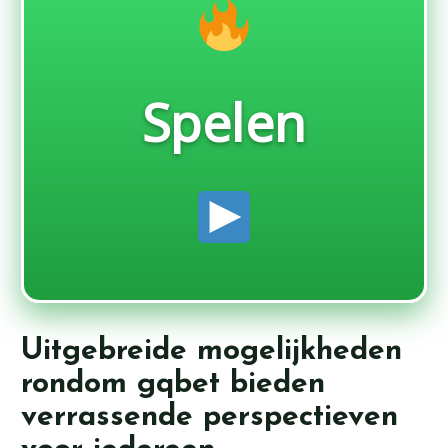
Spelen
Uitgebreide mogelijkheden
rondom gqbet bieden
verrassende perspectieven