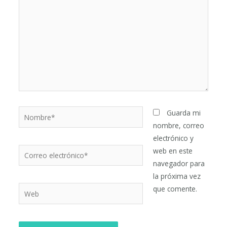
Nombre*
Guarda mi
nombre, correo
electrónico y
Correo
web en este
electrónico*
navegador para
la próxima vez
Web
que comente.