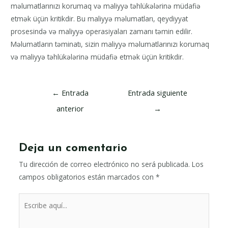
məlumatlarınızı korumaq və maliyyə təhlükələrinə müdafiə
etmək üçün kritikdir. Bu maliyyə məlumatları, qeydiyyat
prosesində və maliyyə operasiyaları zamanı təmin edilir.
Məlumatların təminatı, sizin maliyyə məlumatlarınızı korumaq
və maliyyə təhlükələrinə müdafiə etmək üçün kritikdir.
Navegación
←
Entrada
Entrada siguiente
de
anterior
→
entradas
Deja un comentario
Tu dirección de correo electrónico no será publicada.
Los
campos obligatorios están marcados con
*
Escribe
aquí...