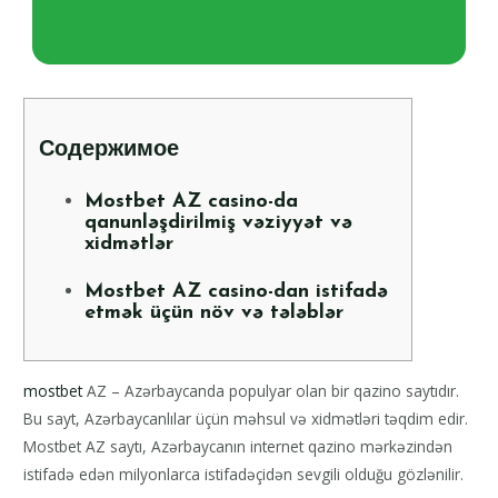
Содержимое
Mostbet AZ casino-da
qanunləşdirilmiş vəziyyət və
xidmətlər
Mostbet AZ casino-dan istifadə
etmək üçün növ və tələblər
mostbet
AZ – Azərbaycanda populyar olan bir qazino saytıdır.
Bu sayt, Azərbaycanlılar üçün məhsul və xidmətləri təqdim edir.
Mostbet AZ saytı, Azərbaycanın internet qazino mərkəzindən
istifadə edən milyonlarca istifadəçidən sevgili olduğu gözlənilir.