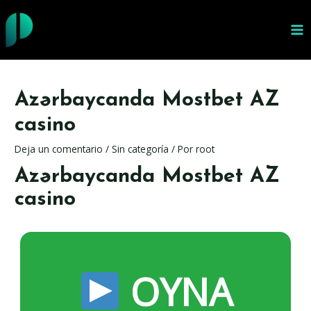
Ir
al
MA
contenido
ME
Azərbaycanda Mostbet AZ
casino
Deja un comentario
/
Sin categoría
/ Por
root
Azərbaycanda Mostbet AZ
casino
OYNA