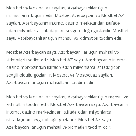
Mostbet və Mostbet.az saytları, Azərbaycanlılar üçün
məhsullarını təqdim edir. Mostbet Azerbaycan və Mostbet AZ
saytları, Azərbaycanın internet qazino mərkəzindən istifadə
edən milyonlarca istifadəçidən sevgili olduğu gözlənilir. Mostbet
saytı, Azərbaycanlılar üçün məhsul və xidmətləri təqdim edir.
Mostbet Azerbaycan saytı, Azərbaycanlılar üçün məhsul və
xidmətləri təqdim edir. Mostbet AZ saytı, Azərbaycanın internet
qazino mərkəzindən istifadə edən milyonlarca istifadəçidən
sevgili olduğu gözlənilir. Mostbet və Mostbet.az saytları,
Azərbaycanlılar üçün məhsullarını təqdim edir.
Mostbet və Mostbet.az saytları, Azərbaycanlılar üçün məhsul və
xidmətləri təqdim edir. Mostbet Azerbaycan saytı, Azərbaycanın
internet qazino mərkəzindən istifadə edən milyonlarca
istifadəçidən sevgili olduğu gözlənilir. Mostbet AZ saytı,
Azərbaycanlılar üçün məhsul və xidmətləri təqdim edir.