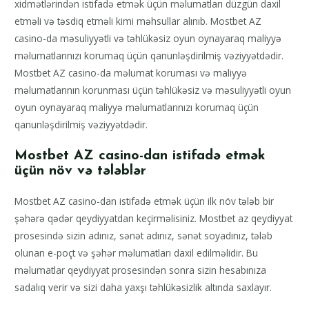
xidmətlərindən istifadə etmək üçün məlumatları düzgün daxil
etməli və təsdiq etməli kimi məhsullar alınıb. Mostbet AZ
casino-da məsuliyyətli və təhlükəsiz oyun oynayaraq maliyyə
məlumatlarınızı korumaq üçün qanunləşdirilmiş vəziyyətdədir.
Mostbet AZ casino-da məlumat koruması və maliyyə
məlumatlarının korunması üçün təhlükəsiz və məsuliyyətli oyun
oyun oynayaraq maliyyə məlumatlarınızı korumaq üçün
qanunləşdirilmiş vəziyyətdədir.
Mostbet AZ casino-dan istifadə etmək
üçün növ və tələblər
Mostbet AZ casino-dan istifadə etmək üçün ilk növ tələb bir
şəhərə qədər qeydiyyatdan keçirməlisiniz. Mostbet az qeydiyyat
prosesində sizin adınız, sənət adınız, sənət soyadınız, tələb
olunan e-poçt və şəhər məlumatları daxil edilməlidir. Bu
məlumatlar qeydiyyat prosesindən sonra sizin hesabınıza
sadalıq verir və sizi daha yaxşı təhlükəsizlik altında saxlayır.