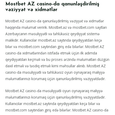
Mostbet AZ casino-da qanunləşdirilmiş
vəziyyət və xidmətlər
Mostbet AZ casino-da qanunləşdirilmiş vəziyyət və xidmətlər
haqqında məlumat veririk. Mostbet.az və mostbet.com saytları
Azerbaycanın məsuliyyətli və təhlükəsiz qeydiyyat sistemə
malikdir. Kullanıcılar mostbet.az saytında qeydiyyatdan keçə
bilər və mostbet.com saytından giriş edə bilərlər. Mostbet AZ
casino-da xidmətlərindən istifadə etmək üçün ilk adımda
qeydiyyatdan keçməli və bu proses ərzində məlumatları düzgün
daxil etməli və təsdiq etməli kimi məhsullar alınıb. Mostbet AZ
casino-da məsuliyyətli və təhlükəsiz oyun oynayaraq maliyyə
məlumatlarınızı korumaq üçün qanunləşdirilmiş vəziyyətdədir.
Mostbet AZ casino-da məsuliyyətli oyun oynayaraq maliyyə
məlumatlarınızı korumaq üçün qanunləşdirilmiş vəziyyətdədir.
Kullanıcılar mostbet.az saytında qeydiyyatdan keçə bilər və
mostbet.com saytından giriş edə bilərlər. Mostbet AZ casino-da