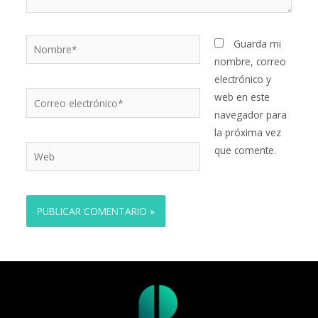
Nombre*
Guarda mi
nombre, correo
electrónico y
Correo
web en este
electrónico*
navegador para
la próxima vez
Web
que comente.