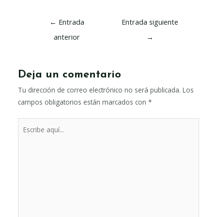
Navegación
←
Entrada
Entrada siguiente
de
anterior
→
entradas
Deja un comentario
Tu dirección de correo electrónico no será publicada.
Los
campos obligatorios están marcados con
*
Escribe
aquí...