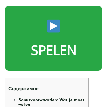
SPELEN
Содержимое
Bonusvoorwaarden: Wat je moet
weten