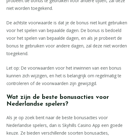
probeert de bonus te gebruiken voor andere tijden, zal deze
niet worden toegekend.
De achtste voorwaarde is dat je de bonus niet kunt gebruiken
voor het spelen van bepaalde dagen. De bonus is bedoeld
voor het spelen van bepaalde dagen, en als je probeert de
bonus te gebruiken voor andere dagen, zal deze niet worden
toegekend.
Let op: De voorwaarden voor het inwinnen van een bonus
kunnen zich wijzigen, en het is belangrijk om regelmatig te
controleren of de voorwaarden zijn gewijzigd.
Wat zijn de beste bonusacties voor
Nederlandse spelers?
Als je op zoek bent naar de beste bonusacties voor
Nederlandse spelers, dan is Skyhills Casino App een goede
keuze. Ze bieden verschillende soorten bonusacties,