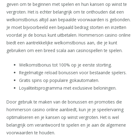
geven om te beginnen met spelen en hun kansen op winst te
vergroten. Het is echter belangrijk om te onthouden dat een
welkomstbonus altijd aan bepaalde voorwaarden is gebonden.
Je moet bijvoorbeeld een bepaald bedrag storten en inzetten
voordat je de bonus kunt uitbetalen. Hommerson casino online
biedt een aantrekkelijke welkomstbonus aan, die je kunt
gebruiken om een breed scala aan casinospellen te spelen.
Welkomstbonus tot 100% op je eerste storting.
Regelmatige reload bonussen voor bestaande spelers.
Gratis spins op populaire gokautomaten.
Loyaliteitsprogramma met exclusieve beloningen.
Door gebruik te maken van de bonussen en promoties die
hommerson casino online aanbiedt, kun je je speelervaring
optimaliseren en je kansen op winst vergroten. Het is wel
belangrijk om verantwoord te spelen en je aan de algemene
voorwaarden te houden.