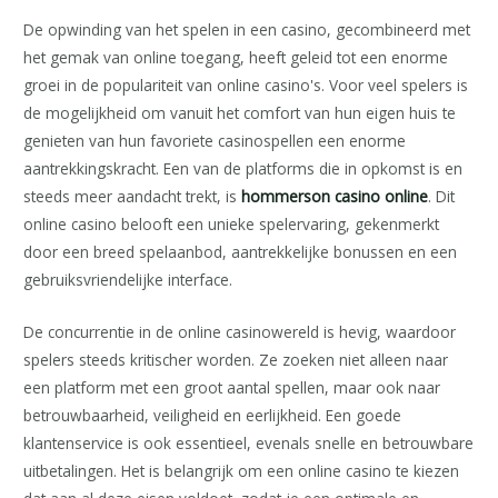
De opwinding van het spelen in een casino, gecombineerd met
het gemak van online toegang, heeft geleid tot een enorme
groei in de populariteit van online casino's. Voor veel spelers is
de mogelijkheid om vanuit het comfort van hun eigen huis te
genieten van hun favoriete casinospellen een enorme
aantrekkingskracht. Een van de platforms die in opkomst is en
steeds meer aandacht trekt, is
hommerson casino online
. Dit
online casino belooft een unieke spelervaring, gekenmerkt
door een breed spelaanbod, aantrekkelijke bonussen en een
gebruiksvriendelijke interface.
De concurrentie in de online casinowereld is hevig, waardoor
spelers steeds kritischer worden. Ze zoeken niet alleen naar
een platform met een groot aantal spellen, maar ook naar
betrouwbaarheid, veiligheid en eerlijkheid. Een goede
klantenservice is ook essentieel, evenals snelle en betrouwbare
uitbetalingen. Het is belangrijk om een online casino te kiezen