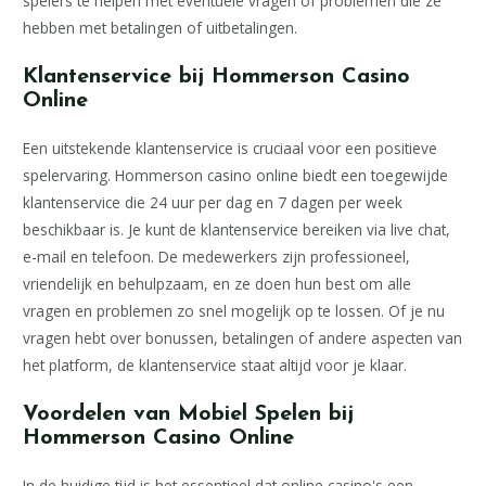
spelers te helpen met eventuele vragen of problemen die ze
hebben met betalingen of uitbetalingen.
Klantenservice bij Hommerson Casino
Online
Een uitstekende klantenservice is cruciaal voor een positieve
spelervaring. Hommerson casino online biedt een toegewijde
klantenservice die 24 uur per dag en 7 dagen per week
beschikbaar is. Je kunt de klantenservice bereiken via live chat,
e-mail en telefoon. De medewerkers zijn professioneel,
vriendelijk en behulpzaam, en ze doen hun best om alle
vragen en problemen zo snel mogelijk op te lossen. Of je nu
vragen hebt over bonussen, betalingen of andere aspecten van
het platform, de klantenservice staat altijd voor je klaar.
Voordelen van Mobiel Spelen bij
Hommerson Casino Online
In de huidige tijd is het essentieel dat online casino's een