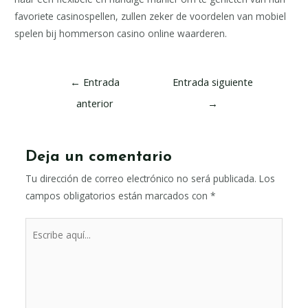
favoriete casinospellen, zullen zeker de voordelen van mobiel
spelen bij hommerson casino online waarderen.
Navegación
←
Entrada
Entrada siguiente
de
anterior
→
entradas
Deja un comentario
Tu dirección de correo electrónico no será publicada.
Los
campos obligatorios están marcados con
*
Escribe
aquí...