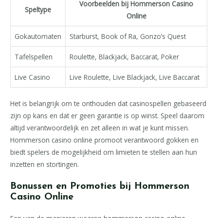
Voorbeelden bij Hommerson Casino
Speltype
Online
Gokautomaten
Starburst, Book of Ra, Gonzo’s Quest
Tafelspellen
Roulette, Blackjack, Baccarat, Poker
Live Casino
Live Roulette, Live Blackjack, Live Baccarat
Het is belangrijk om te onthouden dat casinospellen gebaseerd
zijn op kans en dat er geen garantie is op winst. Speel daarom
altijd verantwoordelijk en zet alleen in wat je kunt missen.
Hommerson casino online promoot verantwoord gokken en
biedt spelers de mogelijkheid om limieten te stellen aan hun
inzetten en stortingen.
Bonussen en Promoties bij Hommerson
Casino Online