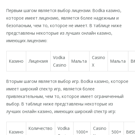
Первым шагом является выбор лицензии. Вodka казино,
которое имеет лицензию, является более надежным и
безопасным, чем то, которое не имеет. В таблице ниже
представлены некоторые из лучших онлайн казино,
имеющих лицензию:
Vodka
Casino
Казино
Лицензия
Мальта
Мальта
Bi
Casino
X
Вторым шагом является выбор игр. Вodka казино, которое
имеет широкий спектр игр, является более
привлекательным, чем то, которое имеет ограниченный
выбор. В таблице ниже представлены некоторые из
лучших онлайн казино, имеющих широкий спектр игр:
Количество
Vodka
Casino
Казино
1000+
500+
BitS