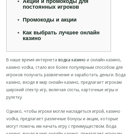
Акции и промокоды для
постоянных игроков
Промокоды и акции
Как выбрать лучшее онлайн
казино
В наше время интернета
водка казино
и онлайн-казино,
казино vodka, стало все более популярным способом для
игроков получать развлечение и заработать деньги. Вода
казино, входя в мир онлайн-казино, предлагает игрокам
широкий спектр игр, включая слоты, карточные игры и
рулетку.
Однако, чтобы игроки могли насладиться игрой, казино
vodka, предлагает различные бонусы и акции, которые
могут помочь им начать игру с преимуществом. Вода
казино, входя в мир онлайн-казино, предлагает игрокам