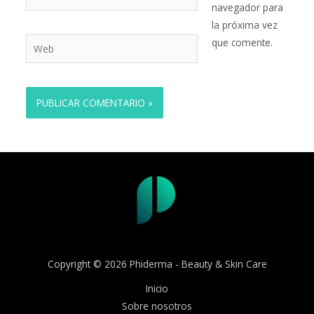
electrónico*
navegador para
la próxima vez
Web
que comente.
Copyright © 2026 Phiderma - Beauty & Skin Care
Inicio
Sobre nosotros