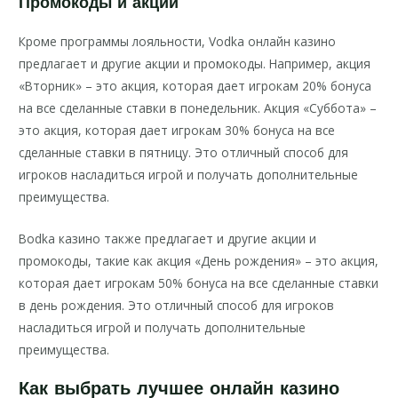
Промокоды и акции
Кроме программы лояльности, Vodka онлайн казино
предлагает и другие акции и промокоды. Например, акция
«Вторник» – это акция, которая дает игрокам 20% бонуса
на все сделанные ставки в понедельник. Акция «Суббота» –
это акция, которая дает игрокам 30% бонуса на все
сделанные ставки в пятницу. Это отличный способ для
игроков насладиться игрой и получать дополнительные
преимущества.
Вodka казино также предлагает и другие акции и
промокоды, такие как акция «День рождения» – это акция,
которая дает игрокам 50% бонуса на все сделанные ставки
в день рождения. Это отличный способ для игроков
насладиться игрой и получать дополнительные
преимущества.
Как выбрать лучшее онлайн казино