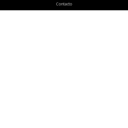
Contacto