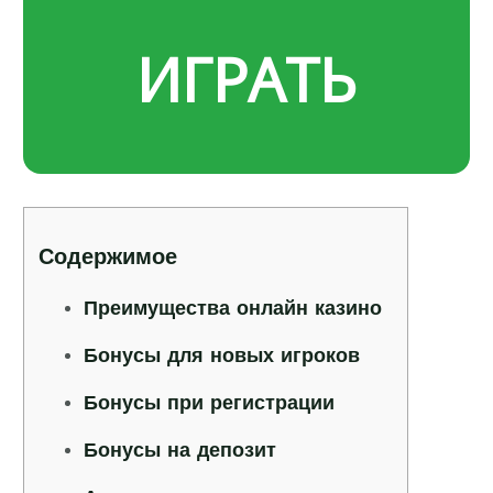
ИГРАТЬ
Содержимое
Преимущества онлайн казино
Бонусы для новых игроков
Бонусы при регистрации
Бонусы на депозит