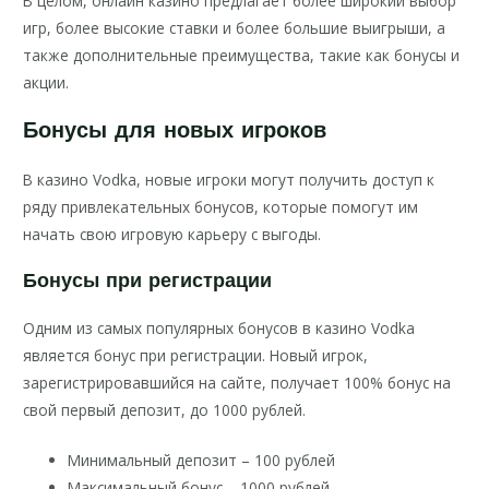
В целом, онлайн казино предлагает более широкий выбор
игр, более высокие ставки и более большие выигрыши, а
также дополнительные преимущества, такие как бонусы и
акции.
Бонусы для новых игроков
В казино Vodka, новые игроки могут получить доступ к
ряду привлекательных бонусов, которые помогут им
начать свою игровую карьеру с выгоды.
Бонусы при регистрации
Одним из самых популярных бонусов в казино Vodka
является бонус при регистрации. Новый игрок,
зарегистрировавшийся на сайте, получает 100% бонус на
свой первый депозит, до 1000 рублей.
Минимальный депозит – 100 рублей
Максимальный бонус – 1000 рублей