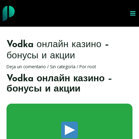
Ir
al
MA
contenido
ME
Vodka онлайн казино –
бонусы и акции
Deja un comentario
/
Sin categoría
/ Por
root
Vodka онлайн казино –
бонусы и акции