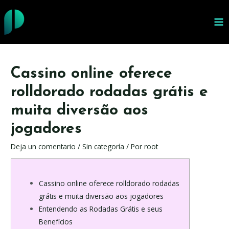
Ir
al
MA
contenido
ME
Cassino online oferece
rolldorado rodadas grátis e
muita diversão aos
jogadores
Deja un comentario
/
Sin categoría
/ Por
root
Cassino online oferece rolldorado rodadas
grátis e muita diversão aos jogadores
Entendendo as Rodadas Grátis e seus
Benefícios