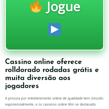
Jogue
Cassino online oferece
rolldorado rodadas grátis e
muita diversão aos
jogadores
A procura por entretenimento online de qualidade tem crescido
exponencialmente, e os cassinos online têm se destacado