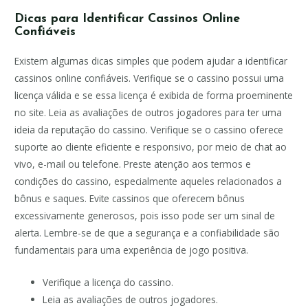
Dicas para Identificar Cassinos Online
Confiáveis
Existem algumas dicas simples que podem ajudar a identificar
cassinos online confiáveis. Verifique se o cassino possui uma
licença válida e se essa licença é exibida de forma proeminente
no site. Leia as avaliações de outros jogadores para ter uma
ideia da reputação do cassino. Verifique se o cassino oferece
suporte ao cliente eficiente e responsivo, por meio de chat ao
vivo, e-mail ou telefone. Preste atenção aos termos e
condições do cassino, especialmente aqueles relacionados a
bônus e saques. Evite cassinos que oferecem bônus
excessivamente generosos, pois isso pode ser um sinal de
alerta. Lembre-se de que a segurança e a confiabilidade são
fundamentais para uma experiência de jogo positiva.
Verifique a licença do cassino.
Leia as avaliações de outros jogadores.