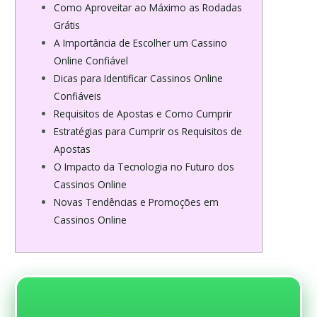
Como Aproveitar ao Máximo as Rodadas
Grátis
A Importância de Escolher um Cassino
Online Confiável
Dicas para Identificar Cassinos Online
Confiáveis
Requisitos de Apostas e Como Cumprir
Estratégias para Cumprir os Requisitos de
Apostas
O Impacto da Tecnologia no Futuro dos
Cassinos Online
Novas Tendências e Promoções em
Cassinos Online