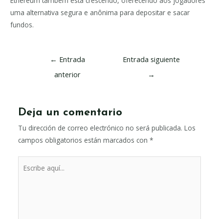
Ethereum também está crescendo, oferecendo aos jogadores
uma alternativa segura e anônima para depositar e sacar
fundos.
Navegación
←
Entrada
Entrada siguiente
de
anterior
→
entradas
Deja un comentario
Tu dirección de correo electrónico no será publicada.
Los
campos obligatorios están marcados con
*
Escribe
aquí...