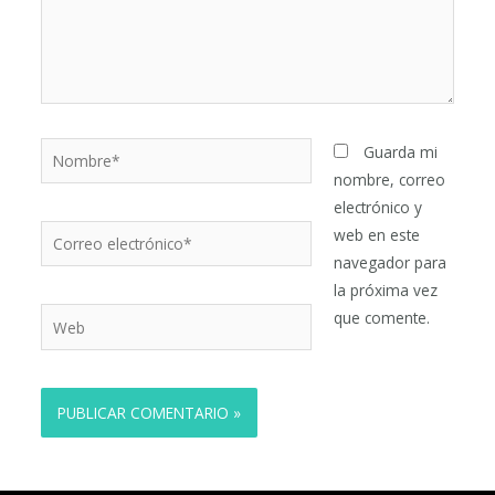
Nombre*
Guarda mi
nombre, correo
electrónico y
Correo
web en este
electrónico*
navegador para
la próxima vez
Web
que comente.