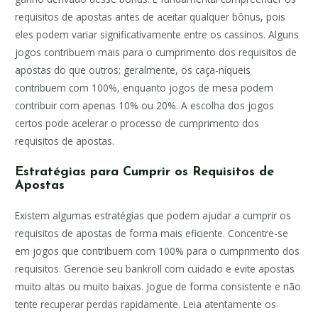
requisitos de apostas antes de aceitar qualquer bônus, pois
eles podem variar significativamente entre os cassinos. Alguns
jogos contribuem mais para o cumprimento dos requisitos de
apostas do que outros; geralmente, os caça-níqueis
contribuem com 100%, enquanto jogos de mesa podem
contribuir com apenas 10% ou 20%. A escolha dos jogos
certos pode acelerar o processo de cumprimento dos
requisitos de apostas.
Estratégias para Cumprir os Requisitos de
Apostas
Existem algumas estratégias que podem ajudar a cumprir os
requisitos de apostas de forma mais eficiente. Concentre-se
em jogos que contribuem com 100% para o cumprimento dos
requisitos. Gerencie seu bankroll com cuidado e evite apostas
muito altas ou muito baixas. Jogue de forma consistente e não
tente recuperar perdas rapidamente. Leia atentamente os