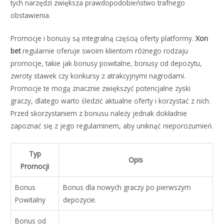
tych narzędzi zwiększa prawdopodobieństwo trafnego
obstawienia.
Promocje i bonusy są integralną częścią oferty platformy.
Xon
bet
regularnie oferuje swoim klientom różnego rodzaju
promocje, takie jak bonusy powitalne, bonusy od depozytu,
zwroty stawek czy konkursy z atrakcyjnymi nagrodami.
Promocje te mogą znacznie zwiększyć potencjalne zyski
graczy, dlatego warto śledzić aktualne oferty i korzystać z nich.
Przed skorzystaniem z bonusu należy jednak dokładnie
zapoznać się z jego regulaminem, aby uniknąć nieporozumień.
Typ
Opis
Promocji
Bonus
Bonus dla nowych graczy po pierwszym
Powitalny
depozycie.
Bonus od