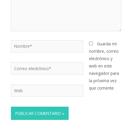
Nombre*
Guarda mi
nombre, correo
electrónico y
Correo
web en este
electrónico*
navegador para
la próxima vez
Web
que comente.