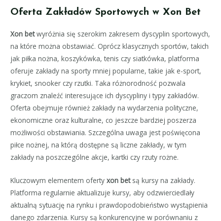
Oferta Zakładów Sportowych w Xon Bet
Xon bet
wyróżnia się szerokim zakresem dyscyplin sportowych,
na które można obstawiać. Oprócz klasycznych sportów, takich
jak piłka nożna, koszykówka, tenis czy siatkówka, platforma
oferuje zakłady na sporty mniej popularne, takie jak e-sport,
krykiet, snooker czy rzutki. Taka różnorodność pozwala
graczom znaleźć interesujące ich dyscypliny i typy zakładów.
Oferta obejmuje również zakłady na wydarzenia polityczne,
ekonomiczne oraz kulturalne, co jeszcze bardziej poszerza
możliwości obstawiania. Szczególna uwaga jest poświęcona
piłce nożnej, na którą dostępne są liczne zakłady, w tym
zakłady na poszczególne akcje, kartki czy rzuty rożne.
Kluczowym elementem oferty
xon bet
są kursy na zakłady.
Platforma regularnie aktualizuje kursy, aby odzwierciedlały
aktualną sytuację na rynku i prawdopodobieństwo wystąpienia
danego zdarzenia. Kursy są konkurencyjne w porównaniu z