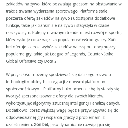
zakładów na żywo, które pozwalają graczom na obstawianie w
trakcie trwania wydarzenia sportowego. Platforma stale
poszerza ofertę zakładów na żywo i udostępnia dodatkowe
funkcje, takie jak transmisje na żywo i statystyki w czasie
rzeczywistym. Kolejnym ważnym trendem jest rozwój e-sportu,
który zyskuje coraz większą popularność wśród graczy.
Xon
bet
oferuje szeroki wybór zakładów na e-sport, obejmujący
popularne gry, takie jak League of Legends, Counter-Strike:
Global Offensive czy Dota 2.
W przyszłości możemy spodziewać się dalszego rozwoju
technologii mobilnych i integracji z nowymi platformami
społecznościowymi. Platformy bukmacherskie będą starały się
tworzyć spersonalizowane oferty dla swoich klientów,
wykorzystując algorytmy sztucznej inteligencji i analizę danych.
Dodatkowo, coraz większą wagę będzie przywiązywać się do
odpowiedzialnej gry i wsparcia graczy z problemami z
uzależnieniem.
Xon bet
, jako dynamicznie rozwijająca się