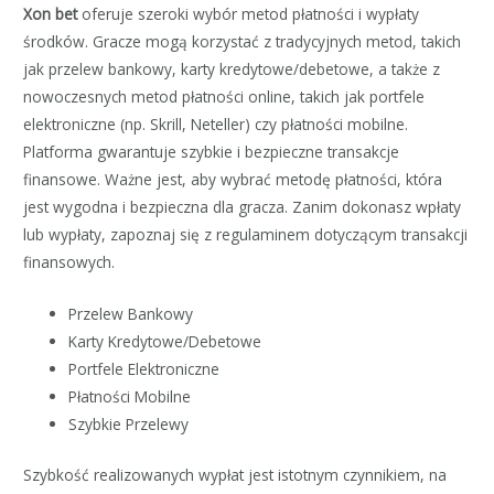
Xon bet
oferuje szeroki wybór metod płatności i wypłaty
środków. Gracze mogą korzystać z tradycyjnych metod, takich
jak przelew bankowy, karty kredytowe/debetowe, a także z
nowoczesnych metod płatności online, takich jak portfele
elektroniczne (np. Skrill, Neteller) czy płatności mobilne.
Platforma gwarantuje szybkie i bezpieczne transakcje
finansowe. Ważne jest, aby wybrać metodę płatności, która
jest wygodna i bezpieczna dla gracza. Zanim dokonasz wpłaty
lub wypłaty, zapoznaj się z regulaminem dotyczącym transakcji
finansowych.
Przelew Bankowy
Karty Kredytowe/Debetowe
Portfele Elektroniczne
Płatności Mobilne
Szybkie Przelewy
Szybkość realizowanych wypłat jest istotnym czynnikiem, na