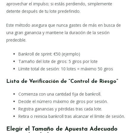
aprovechar el impulso; si estás perdiendo, simplemente
detente después de tu lote predefinido.
Este método asegura que nunca gastes de más en busca de
una gran ganancia y mantiene la duración de la sesión
predecible.
Bankroll de sprint: €50 (ejemplo)
Tamaño del lote de giros: 5 giros por lote
Límite total de sesión: 10 lotes = máximo 50 giros
Lista de Verificación de “Control de Riesgo”
Comienza con una cantidad fija de bankroll.
Decide el número máximo de giros por sesión.
Registra ganancias y pérdidas tras cada lote.
Retira o reinicia bankroll tras alcanzar el límite de sesión.
Elegir el Tamaño de Apuesta Adecuado