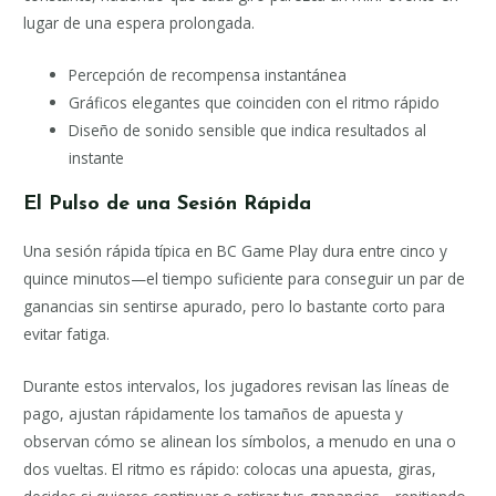
lugar de una espera prolongada.
Percepción de recompensa instantánea
Gráficos elegantes que coinciden con el ritmo rápido
Diseño de sonido sensible que indica resultados al
instante
El Pulso de una Sesión Rápida
Una sesión rápida típica en BC Game Play dura entre cinco y
quince minutos—el tiempo suficiente para conseguir un par de
ganancias sin sentirse apurado, pero lo bastante corto para
evitar fatiga.
Durante estos intervalos, los jugadores revisan las líneas de
pago, ajustan rápidamente los tamaños de apuesta y
observan cómo se alinean los símbolos, a menudo en una o
dos vueltas. El ritmo es rápido: colocas una apuesta, giras,