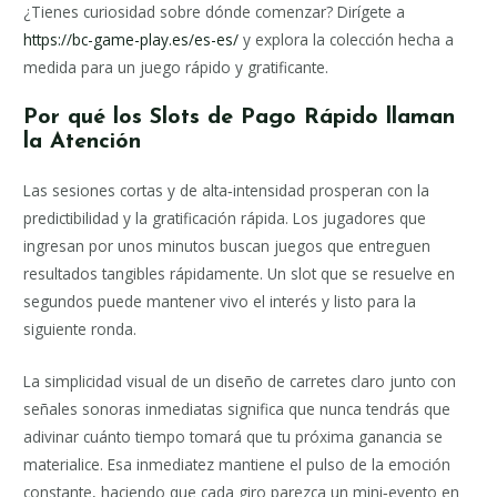
¿Tienes curiosidad sobre dónde comenzar? Dirígete a
https://bc-game-play.es/es-es/
y explora la colección hecha a
medida para un juego rápido y gratificante.
Por qué los Slots de Pago Rápido llaman
la Atención
Las sesiones cortas y de alta‑intensidad prosperan con la
predictibilidad y la gratificación rápida. Los jugadores que
ingresan por unos minutos buscan juegos que entreguen
resultados tangibles rápidamente. Un slot que se resuelve en
segundos puede mantener vivo el interés y listo para la
siguiente ronda.
La simplicidad visual de un diseño de carretes claro junto con
señales sonoras inmediatas significa que nunca tendrás que
adivinar cuánto tiempo tomará que tu próxima ganancia se
materialice. Esa inmediatez mantiene el pulso de la emoción
constante, haciendo que cada giro parezca un mini‑evento en