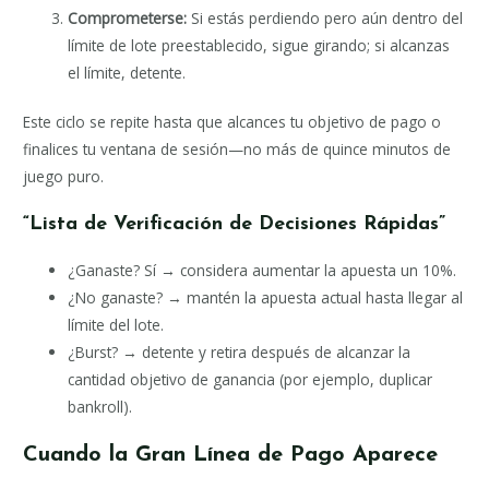
Comprometerse:
Si estás perdiendo pero aún dentro del
límite de lote preestablecido, sigue girando; si alcanzas
el límite, detente.
Este ciclo se repite hasta que alcances tu objetivo de pago o
finalices tu ventana de sesión—no más de quince minutos de
juego puro.
“Lista de Verificación de Decisiones Rápidas”
¿Ganaste? Sí → considera aumentar la apuesta un 10%.
¿No ganaste? → mantén la apuesta actual hasta llegar al
límite del lote.
¿Burst? → detente y retira después de alcanzar la
cantidad objetivo de ganancia (por ejemplo, duplicar
bankroll).
Cuando la Gran Línea de Pago Aparece