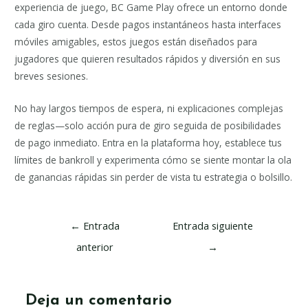
experiencia de juego, BC Game Play ofrece un entorno donde
cada giro cuenta. Desde pagos instantáneos hasta interfaces
móviles amigables, estos juegos están diseñados para
jugadores que quieren resultados rápidos y diversión en sus
breves sesiones.
No hay largos tiempos de espera, ni explicaciones complejas
de reglas—solo acción pura de giro seguida de posibilidades
de pago inmediato. Entra en la plataforma hoy, establece tus
límites de bankroll y experimenta cómo se siente montar la ola
de ganancias rápidas sin perder de vista tu estrategia o bolsillo.
Navegación
←
Entrada
Entrada siguiente
de
anterior
→
entradas
Deja un comentario