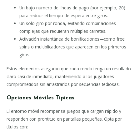
Un bajo número de líneas de pago (por ejemplo, 20)
para reducir el tiempo de espera entre giros.
Un solo giro por ronda, evitando combinaciones
complejas que requieran múltiples carretes.
Activación instantánea de bonificaciones—como free
spins o multiplicadores que aparecen en los primeros
giros.
Estos elementos aseguran que cada ronda tenga un resultado
claro casi de inmediato, manteniendo a los jugadores
comprometidos sin arrastrarlos por secuencias tediosas.
Opciones Móviles Típicas
El entorno móvil recompensa juegos que cargan rápido y
responden con prontitud en pantallas pequeñas. Opta por
títulos con: