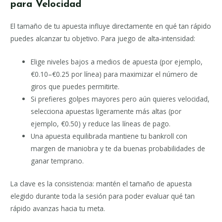
para Velocidad
El tamaño de tu apuesta influye directamente en qué tan rápido
puedes alcanzar tu objetivo. Para juego de alta‑intensidad:
Elige niveles bajos a medios de apuesta (por ejemplo,
€0.10–€0.25 por línea) para maximizar el número de
giros que puedes permitirte.
Si prefieres golpes mayores pero aún quieres velocidad,
selecciona apuestas ligeramente más altas (por
ejemplo, €0.50) y reduce las líneas de pago.
Una apuesta equilibrada mantiene tu bankroll con
margen de maniobra y te da buenas probabilidades de
ganar temprano.
La clave es la consistencia: mantén el tamaño de apuesta
elegido durante toda la sesión para poder evaluar qué tan
rápido avanzas hacia tu meta.