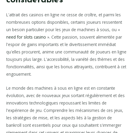
considérables
L'attrait des casinos en ligne ne cesse de croître, et parmi les
nombreuses options disponibles, certains joueurs ressentent
un besoin particulier pour les jeux de machines à sous, ou «
need for slots casino
». Cette passion, souvent alimentée par
l'espoir de gains importants et le divertissement immédiat
qu'elles procurent, anime une communauté de joueurs en ligne
toujours plus large. L'accessibilité, la variété des thèmes et des
fonctionnalités, ainsi que les bonus attrayants, contribuent à cet
engouement.
Le monde des machines à sous en ligne est en constante
évolution, avec de nouveaux jeux sortant régulièrement et des
innovations technologiques repoussant les limites de
l'expérience de jeu. Comprendre les mécanismes de ces jeux,
les stratégies de mise, et les aspects liés à la gestion de
bankroll sont essentiels pour ceux qui souhaitent s'immerger
pleinement dans cet univers et maximiser leurs chances de