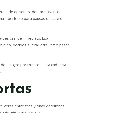
as miles de opciones, destaca “Wanted
 una—perfecto para pausas de café o
rdes casi de inmediato. Esa
 o no, decides si girar otra vez o pasar
de “un giro por minuto”. Esta cadencia
a.
ortas
 verás entre tres y cinco decisiones
 decidir si jugar otra vez.