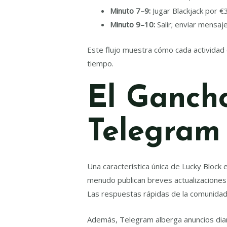
Minuto 7–9:
Jugar Blackjack por 
Minuto 9–10:
Salir; enviar mensaj
Este flujo muestra cómo cada actividad
tiempo.
El Gancho
Telegram
Una característica única de Lucky Block
menudo publican breves actualizaciones 
Las respuestas rápidas de la comunidad 
Además, Telegram alberga anuncios dia