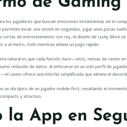
tmo de Gaming 
para los jugadores que buscan emociones instantáneas sin el com
te permiten iniciar una sesión en segundos, jugar unas pocas vuel
as cortas de entretenimiento son rey, el diseño de Lucky Block 
or o al metro, todo mientras anhela un pago rápido.
enta natural es que cada función clave—slots, mesas de casino en
nsumo reducido de datos. Al enfocarse en un solo perfil de jugad
—el casino ofrece una interfaz simplificada que elimina el desord
 un día típico de un jugador mobile‑first, resaltando el momento 
 compacto y atractivo.
 la App en Seg