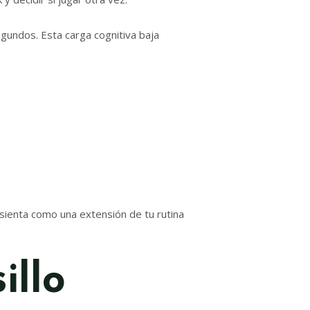
gundos. Esta carga cognitiva baja
 sienta como una extensión de tu rutina
illo