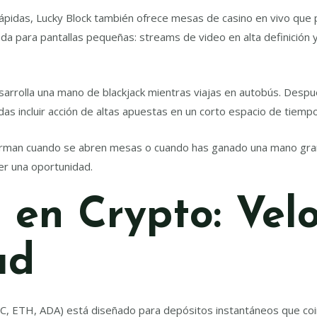
ápidas, Lucky Block también ofrece mesas de casino en vivo que p
ada para pantallas pequeñas: streams de video en alta definición y
arrolla una mano de blackjack mientras viajas en autobús. Desp
edas incluir acción de altas apuestas en un corto espacio de tiempo
nforman cuando se abren mesas o cuando has ganado una mano gran
er una oportunidad.
 en Crypto: Vel
ad
C, ETH, ADA) está diseñado para depósitos instantáneos que coinc