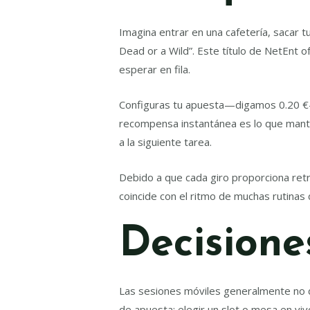
Imagina entrar en una cafetería, sacar t
Dead or a Wild”. Este título de NetEnt
esperar en fila.
Configuras tu apuesta—digamos 0.20 €—y
recompensa instantánea es lo que mantien
a la siguiente tarea.
Debido a que cada giro proporciona retr
coincide con el ritmo de muchas rutinas 
Decisione
Las sesiones móviles generalmente no d
de apuesta: elegir un slot o mesa en viv