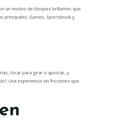
con un motivo de bloques brillantes que
ñas principales: Games, Sportsbook y
as, tocar para girar o apostar, y
ado? Una experiencia sin fricciones que
 en