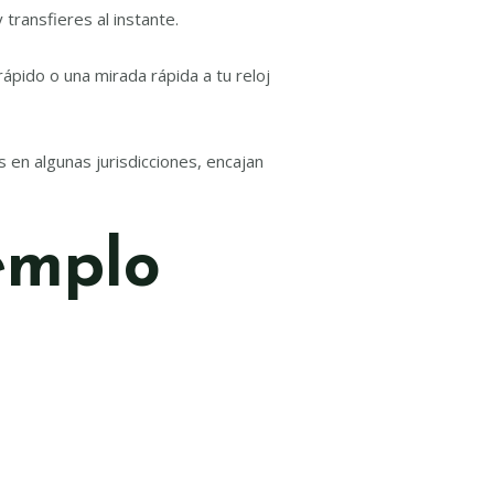
transfieres al instante.
pido o una mirada rápida a tu reloj
 en algunas jurisdicciones, encajan
emplo