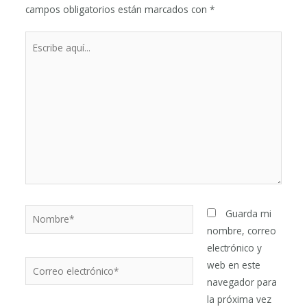
campos obligatorios están marcados con
*
Escribe
aquí...
Nombre*
Guarda mi
nombre, correo
electrónico y
Correo
web en este
electrónico*
navegador para
la próxima vez