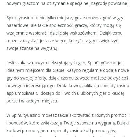
nowym graczom na otrzymanie specjalnej nagrody powitalnej.
Spincitycasino to nie tylko miejsce, gdzie możesz grać w gry
hazardowe, ale także społeczność graczy, którzy mogą się
wzajemnie wspierać i dzielić się wskazówkami. Dzięki temu,
możesz uzyskać jeszcze więcej korzyści z gry i zwiększyć
swoje szanse na wygraną.
Jeśli szukasz nowych i ekscytujących gier, SpinCityCasino jest
idealnym miejscem dla Ciebie. Kasyno regularnie dodaje nowe
gry do swojej oferty, dzięki czemu zawsze możesz odkryć coś
nowego i interesującego. Dodatkowo, aplikacja spin city casino
app umożliwia Ci dostęp do Twoich ulubionych gier o każdej
porze i w każdym miejscu.
W SpinCityCasino możesz także skorzystać z różnych promocji
i bonusów, które zwiększają Twoje szanse na wygraną. Dzięki
kodowi promocyjnemu spin city casino kod promocyjny,