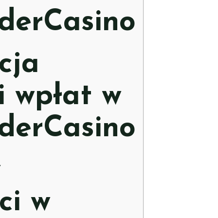
aderCasino
cja
i wpłat w
aderCasino
y
ci w