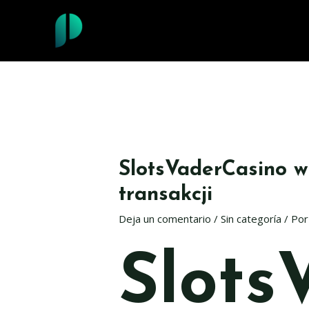
Ir
al
contenido
SlotsVaderCasino w 
transakcji
Deja un comentario
/
Sin categoría
/ Po
Slots