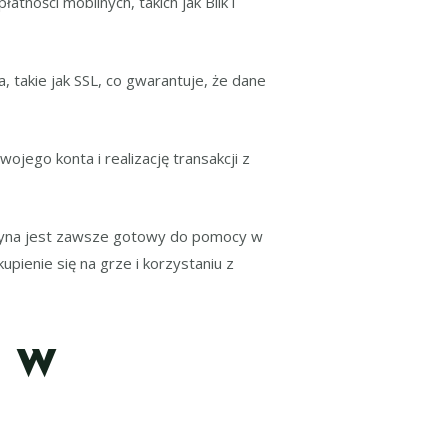
atności mobilnych, takich jak Blik i
 takie jak SSL, co gwarantuje, że dane
jego konta i realizację transakcji z
asyna jest zawsze gotowy do pomocy w
pienie się na grze i korzystaniu z
 w