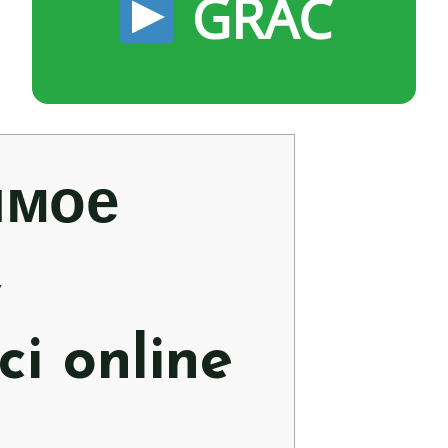
GRAĆ
имое
y
ci online