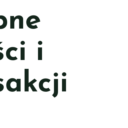
pne
ci i
sakcji