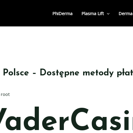
PhiDerma
Plasma Lift
Derma
Polsce – Dostępne metody płatn
r
root
VaderCas