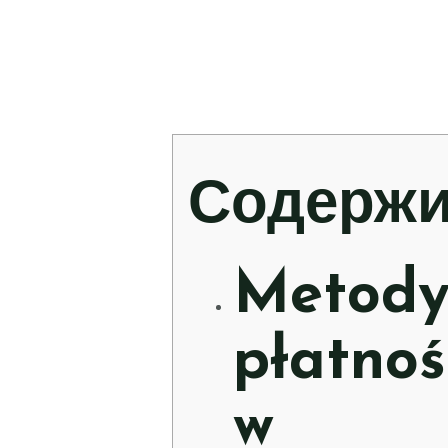
Содерж
Metod
płatnoś
w