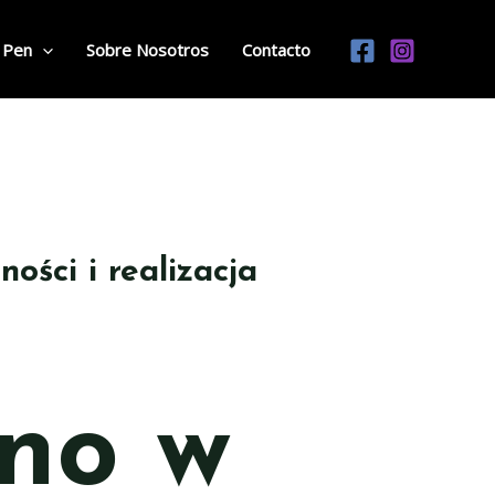
 Pen
Sobre Nosotros
Contacto
ości i realizacja
ino w