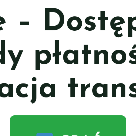
e – Dostę
y płatnoś
acja tran