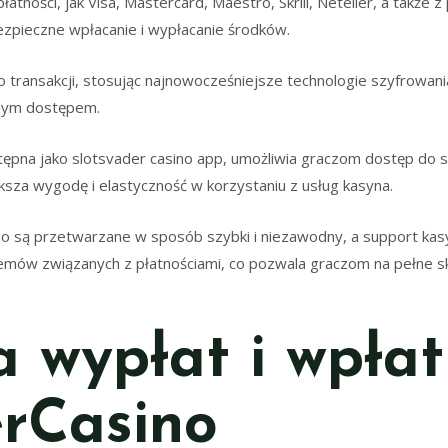
ności, jak Visa, Mastercard, Maestro, Skrill, Neteller, a także z pł
ezpieczne wpłacanie i wypłacanie środków.
ransakcji, stosując najnowocześniejsze technologie szyfrowania,
onym dostępem.
tępna jako slotsvader casino app, umożliwia graczom dostęp do swo
sza wygodę i elastyczność w korzystaniu z usług kasyna.
no są przetwarzane w sposób szybki i niezawodny, a support k
emów związanych z płatnościami, co pozwala graczom na pełne sku
a wypłat i wpłat
erCasino